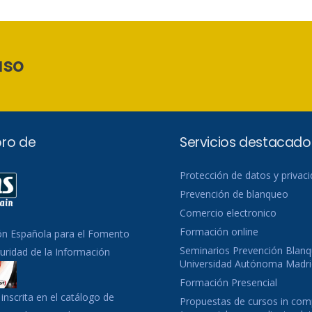
aso
ro de
Servicios destacado
Protección de datos y privac
Prevención de blanqueo
Comercio electronico
Formación online
ón Española para el Fomento
Seminarios Prevención Blanq
guridad de la Información
Universidad Autónoma Madri
Formación Presencial
inscrita en el catálogo de
Propuestas de cursos in co