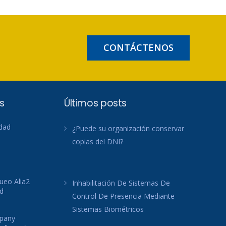
CONTÁCTENOS
s
Últimos posts
idad
¿Puede su organización conservar
copias del DNI?
ueo Alia2
Inhabilitación De Sistemas De
d
Control De Presencia Mediante
Sistemas Biométricos
mpany