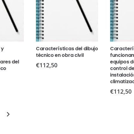
 y
Características del dibujo
Caracterí
técnico en obra civil
funcionam
ares del
equipos d
€
112,50
ico
control de
instalaci
climatiza
€
112,50