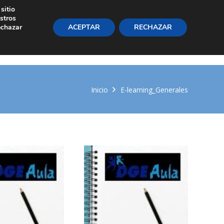
sitio
+34 91 220 06 83
Área Privada
stros
echazar
ACEPTAR
RECHAZAR
Inicio
Servicios
La firma
Noticias
Contáctenos
Inicio
E-learning_Generales