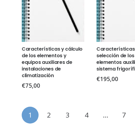
Características y cálculo
Características
de los elementos y
selección de los
equipos auxiliares de
elementos auxili
instalaciones de
sistema frigoríf
climatización
€
195,00
€
75,00
Paginación
1
2
3
4
…
7
de
entradas