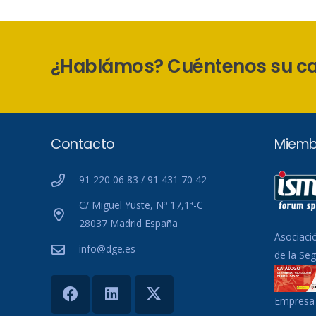
¿Hablámos? Cuéntenos su c
Contacto
Miemb
91 220 06 83 / 91 431 70 42
C/ Miguel Yuste, Nº 17,1ª-C
28037 Madrid España
Asociaci
info@dge.es
de la Se
Empresa 