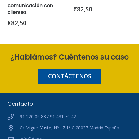
comunicación con
€
82,50
clientes
€
82,50
¿Hablámos? Cuéntenos su caso
CONTÁCTENOS
Contacto
91 220 06 83 / 91 431 70 42
C/ Miguel Yuste, Nº 17,1ª-C 28037 Madrid España
info@dge.es