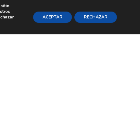
sitio
+34 91 220 06 83
Área Privada
stros
echazar
ACEPTAR
RECHAZAR
Inicio
Servicios
La firma
Noticias
Contáctenos