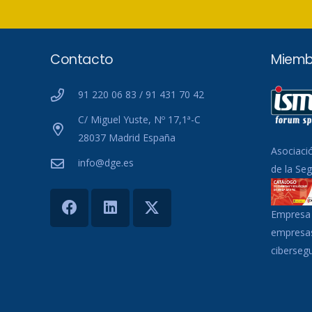
Contacto
Miemb
91 220 06 83 / 91 431 70 42
C/ Miguel Yuste, Nº 17,1ª-C
28037 Madrid España
Asociaci
info@dge.es
de la Se
Empresa 
empresas
ciberseg