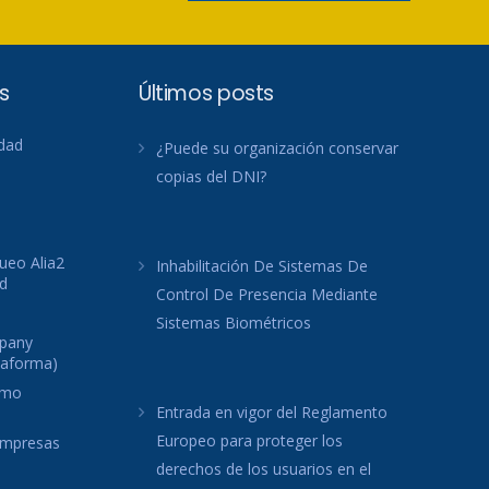
s
Últimos posts
idad
¿Puede su organización conservar
copias del DNI?
ueo Alia2
Inhabilitación De Sistemas De
d
Control De Presencia Mediante
Sistemas Biométricos
mpany
taforma)
omo
Entrada en vigor del Reglamento
Europeo para proteger los
 empresas
derechos de los usuarios en el