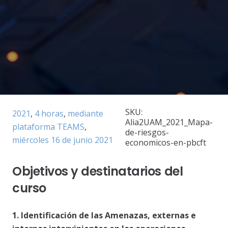
SKU:
2021
,
4 horas
,
mediante
Alia2UAM_2021_Mapa-
plataforma TEAMS
,
de-riesgos-
miércoles 16 de junio 2021
economicos-en-pbcft
Objetivos y destinatarios del
curso
1. Identificación de las Amenazas, externas e