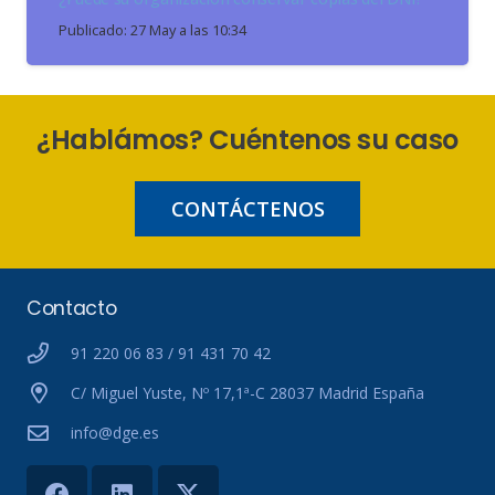
Publicado:
27 May a las 10:34
¿Hablámos? Cuéntenos su caso
CONTÁCTENOS
Contacto
91 220 06 83 / 91 431 70 42
C/ Miguel Yuste, Nº 17,1ª-C 28037 Madrid España
info@dge.es