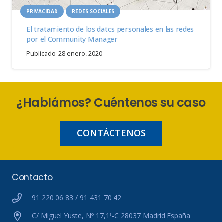
PRIVACIDAD
REDES SOCIALES
El tratamiento de los datos personales en las redes
por el Community Manager
Publicado:
28 enero, 2020
¿Hablámos? Cuéntenos su caso
CONTÁCTENOS
Contacto
91 220 06 83 / 91 431 70 42
C/ Miguel Yuste, Nº 17,1ª-C 28037 Madrid España