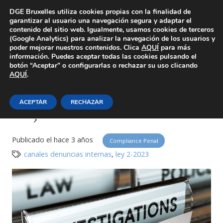
Área Privada
DGE Bruxelles utiliza cookies propias con la finalidad de
garantizar al usuario una navegación segura y adaptar el
contenido del sitio web. Igualmente, usamos cookies de terceros
(Google Analytics) para analizar la navegación de los usuarios y
poder mejorar nuestros contenidos. Clica
AQUÍ
para más
información. Puedes aceptar todas las cookies pulsando el
botón “Aceptar” o configurarlas o rechazar su uso clicando
AQUÍ
Ley 2/2023 de 20 de febrero,
.
canales de denuncia interna
ACEPTAR
RECHAZAR
Inicio
Compliance Penal
Publicado el
hace 3 años
Compliance Penal
canales denuncias internas
,
ley 2-2023