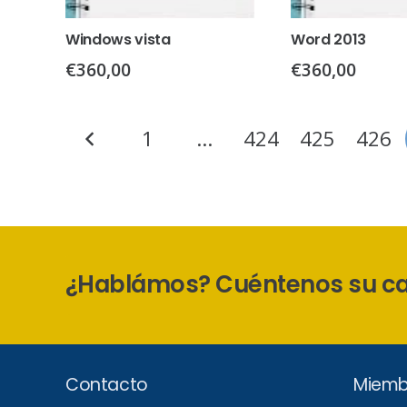
Windows vista
Word 2013
€
360,00
€
360,00
Paginación
1
…
424
425
426
de
entradas
¿Hablámos? Cuéntenos su c
Contacto
Miemb