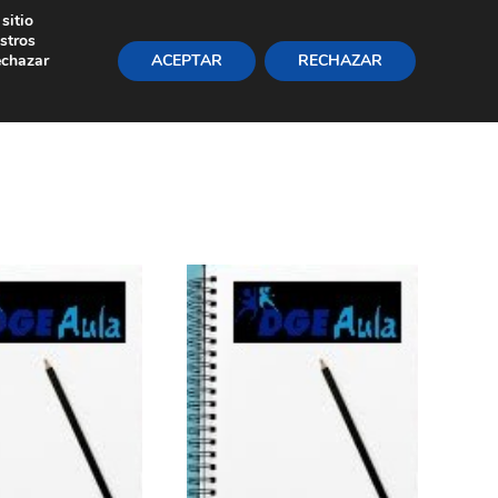
sitio
+34 91 220 06 83
Área Privada
stros
echazar
ACEPTAR
RECHAZAR
Inicio
Servicios
La firma
Noticias
Contáctenos