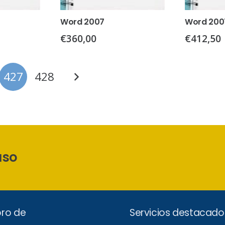
Word 2007
Word 200
€
360,00
€
412,50
427
428
aso
ro de
Servicios destacado