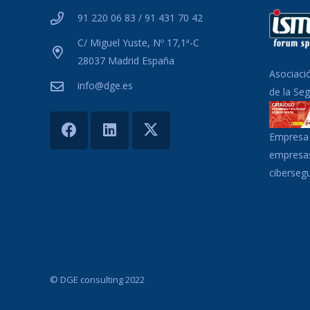
91 220 06 83 / 91 431 70 42
C/ Miguel Yuste, Nº 17,1ª-C
28037 Madrid España
Asociaci
info@dge.es
de la Se
Empresa 
empresas
ciberseg
© DGE consulting 2022