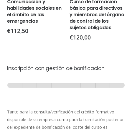
Comunicación y
Curso de formación
habilidades sociales en
básica para directivos
el ámbito de las
y miembros del órgano
emergencias
de control de los
sujetos obligados
€
112,50
€
120,00
Inscripción con gestión de bonificacion
Inscripción
-
0% Completo
1 de 8
con
Gestión
de
Tanto para la consulta/verificación del crédito formativo
Bonificación
disponible de su empresa como para la tramitación posterior
del expediente de bonificación del coste del curso es