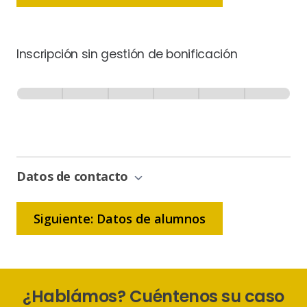
Inscripción sin gestión de bonificación
Inscripción
-
0% Completo
1 de 6
Sin
Gestión
de
Bonificación
Datos de contacto
Siguiente: Datos de alumnos
¿Hablámos? Cuéntenos su caso