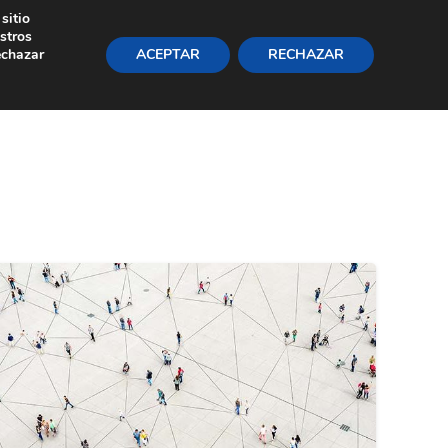
sitio
+34 91 220 06 83
Área Privada
stros
echazar
ACEPTAR
RECHAZAR
Inicio
Servicios
La firma
Noticias
Contáctenos