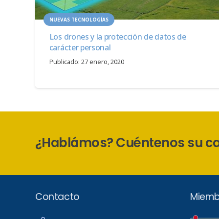
NUEVAS TECNOLOGÍAS
Los drones y la protección de datos de
carácter personal
Publicado:
27 enero, 2020
¿Hablámos? Cuéntenos su c
Contacto
Miemb