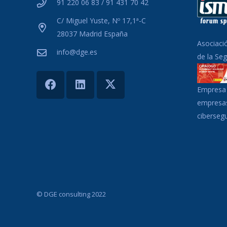
91 220 06 83 / 91 431 70 42
C/ Miguel Yuste, Nº 17,1ª-C
28037 Madrid España
Asociaci
info@dge.es
de la Se
Empresa 
empresas
ciberseg
© DGE consulting 2022