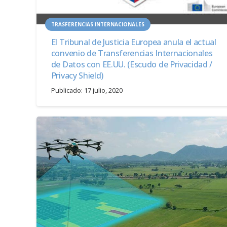
TRASFERENCIAS INTERNACIONALES
El Tribunal de Justicia Europea anula el actual
convenio de Transferencias Internacionales
de Datos con EE.UU. (Escudo de Privacidad /
Privacy Shield)
Publicado:
17 julio, 2020