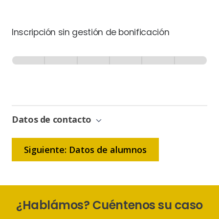
Inscripción sin gestión de bonificación
Inscripción
-
0% Completo
1 de 6
Sin
Gestión
de
Bonificación
Datos de contacto
Siguiente: Datos de alumnos
¿Hablámos? Cuéntenos su caso