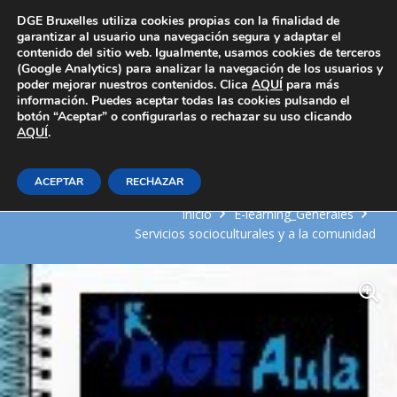
Área Privada
DGE Bruxelles utiliza cookies propias con la finalidad de
garantizar al usuario una navegación segura y adaptar el
contenido del sitio web. Igualmente, usamos cookies de terceros
(Google Analytics) para analizar la navegación de los usuarios y
poder mejorar nuestros contenidos. Clica
AQUÍ
para más
información. Puedes aceptar todas las cookies pulsando el
botón “Aceptar” o configurarlas o rechazar su uso clicando
AQUÍ
Administración de medicación en
.
el domicilio
ACEPTAR
RECHAZAR
Inicio
E-learning_Generales
Servicios socioculturales y a la comunidad