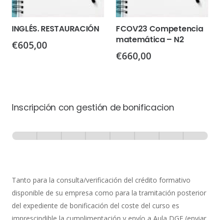
INGLÉS. RESTAURACIÓN
FCOV23 Competencia
matemática – N2
€
605,00
€
660,00
Inscripción con gestión de bonificacion
Inscripción
-
0% Completo
1 de 8
con
Gestión
de
Tanto para la consulta/verificación del crédito formativo
Bonificación
disponible de su empresa como para la tramitación posterior
del expediente de bonificación del coste del curso es
imprescindible la cumplimentación y envío a Aula DGE (enviar