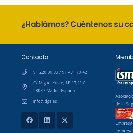
¿Hablámos? Cuéntenos su c
Contacto
Miemb
91 220 06 83 / 91 431 70 42
C/ Miguel Yuste, Nº 17,1ª-C
28037 Madrid España
Asociaci
info@dge.es
de la Se
Empresa 
empresas