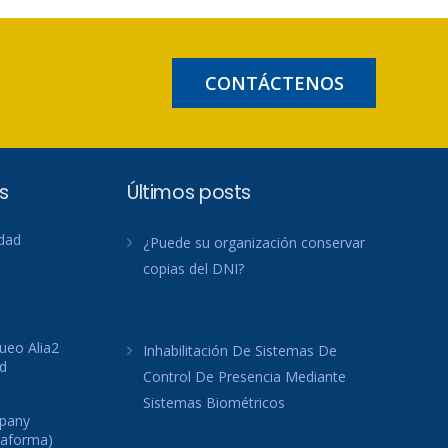
CONTÁCTENOS
s
Últimos posts
idad
¿Puede su organización conservar
copias del DNI?
ueo Alia2
Inhabilitación De Sistemas De
d
Control De Presencia Mediante
Sistemas Biométricos
mpany
taforma)