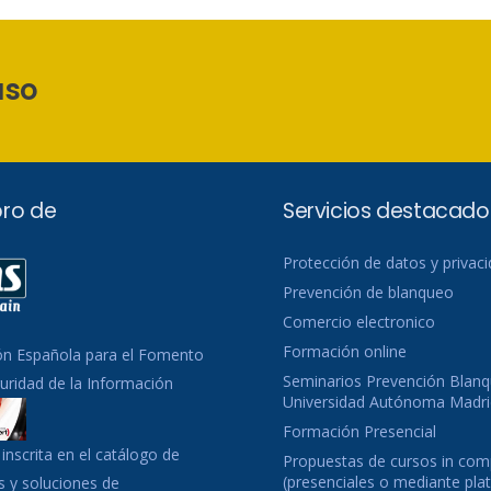
aso
ro de
Servicios destacado
Protección de datos y privac
Prevención de blanqueo
Comercio electronico
Formación online
ón Española para el Fomento
Seminarios Prevención Blanq
guridad de la Información
Universidad Autónoma Madri
Formación Presencial
inscrita en el catálogo de
Propuestas de cursos in co
(presenciales o mediante pla
 y soluciones de