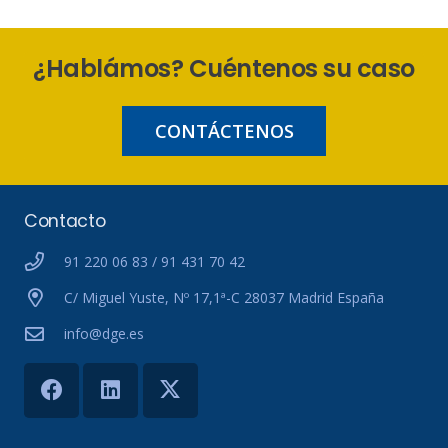
¿Hablámos? Cuéntenos su caso
CONTÁCTENOS
Contacto
91 220 06 83 / 91 431 70 42
C/ Miguel Yuste, Nº 17,1ª-C 28037 Madrid España
info@dge.es