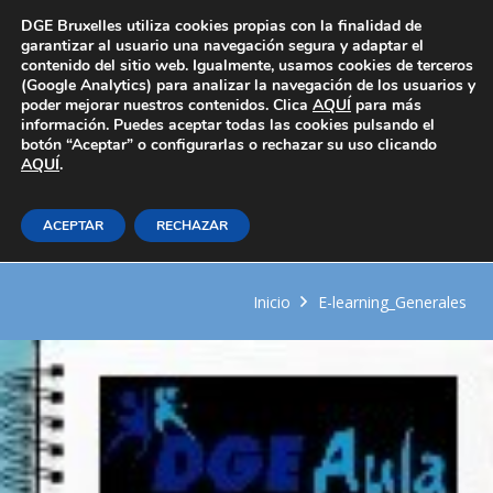
Área Privada
DGE Bruxelles utiliza cookies propias con la finalidad de
garantizar al usuario una navegación segura y adaptar el
contenido del sitio web. Igualmente, usamos cookies de terceros
(Google Analytics) para analizar la navegación de los usuarios y
poder mejorar nuestros contenidos. Clica
AQUÍ
para más
información. Puedes aceptar todas las cookies pulsando el
botón “Aceptar” o configurarlas o rechazar su uso clicando
AQUÍ
Asesoramiento y venta de
.
productos y servicios para la
ACEPTAR
RECHAZAR
imagen personal
Inicio
E-learning_Generales