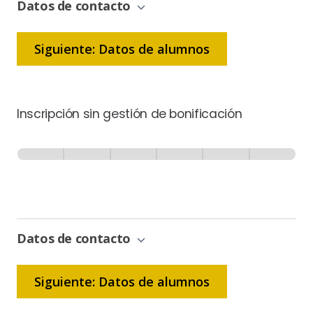
Datos de contacto
Siguiente: Datos de alumnos
Inscripción sin gestión de bonificación
Inscripción
-
0% Completo
1 de 6
Sin
Gestión
de
Bonificación
Datos de contacto
Siguiente: Datos de alumnos