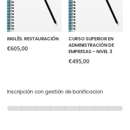
INGLÉS. RESTAURACIÓN
CURSO SUPERIOR EN
ADMINISTRACIÓN DE
€
605,00
EMPRESAS – NIVEL 3
€
495,00
Inscripción con gestión de bonificacion
Inscripción
-
0% Completo
1 de 8
con
Gestión