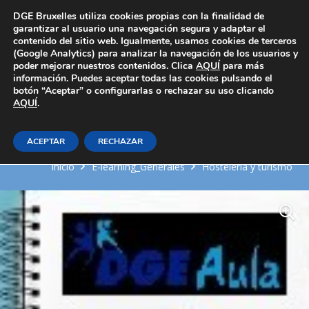
Área Privada
DGE Bruxelles utiliza cookies propias con la finalidad de
garantizar al usuario una navegación segura y adaptar el
contenido del sitio web. Igualmente, usamos cookies de terceros
(Google Analytics) para analizar la navegación de los usuarios y
poder mejorar nuestros contenidos. Clica
AQUÍ
para más
información. Puedes aceptar todas las cookies pulsando el
botón “Aceptar” o configurarlas o rechazar su uso clicando
AQUÍ
Bebidas combinadas alcohólicas
.
y no alcohólicas
ACEPTAR
RECHAZAR
Inicio
E-learning_Generales
Hosteleria y turismo