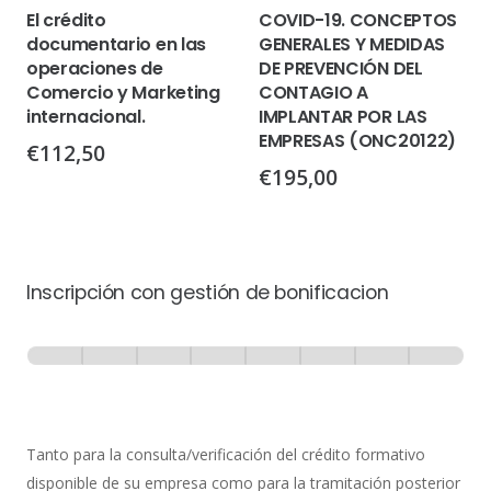
El crédito
COVID-19. CONCEPTOS
documentario en las
GENERALES Y MEDIDAS
operaciones de
DE PREVENCIÓN DEL
Comercio y Marketing
CONTAGIO A
internacional.
IMPLANTAR POR LAS
EMPRESAS (ONC20122)
€
112,50
€
195,00
Inscripción con gestión de bonificacion
Inscripción
-
0% Completo
1 de 8
con
Gestión
de
Tanto para la consulta/verificación del crédito formativo
Bonificación
disponible de su empresa como para la tramitación posterior