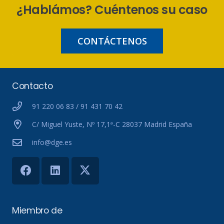
¿Hablámos? Cuéntenos su caso
CONTÁCTENOS
Contacto
91 220 06 83 / 91 431 70 42
C/ Miguel Yuste, Nº 17,1ª-C 28037 Madrid España
info@dge.es
Miembro de