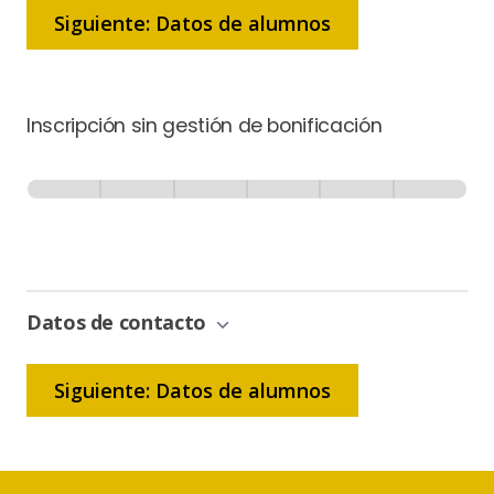
Siguiente: Datos de alumnos
Inscripción sin gestión de bonificación
Inscripción
-
0% Completo
1 de 6
Sin
Gestión
de
Bonificación
Datos de contacto
Siguiente: Datos de alumnos