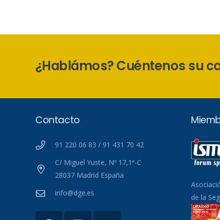
¿Hablámos? Cuéntenos su c
Contacto
Miemb
91 220 06 83 / 91 431 70 42
C/ Miguel Yuste, Nº 17,1ª-C
28037 Madrid España
Asociaci
info@dge.es
de la Se