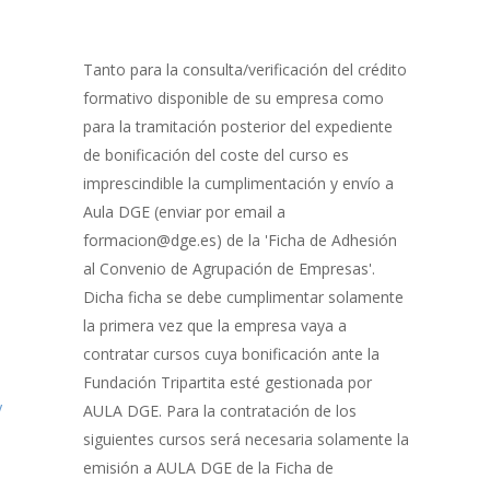
0% Completo
1 de 8
con
Gestión
de
Tanto para la consulta/verificación del crédito
Bonificación
formativo disponible de su empresa como
para la tramitación posterior del expediente
de bonificación del coste del curso es
imprescindible la cumplimentación y envío a
Aula DGE (enviar por email a
formacion@dge.es) de la 'Ficha de Adhesión
al Convenio de Agrupación de Empresas'.
Dicha ficha se debe cumplimentar solamente
la primera vez que la empresa vaya a
contratar cursos cuya bonificación ante la
Fundación Tripartita esté gestionada por
y
AULA DGE. Para la contratación de los
siguientes cursos será necesaria solamente la
emisión a AULA DGE de la Ficha de