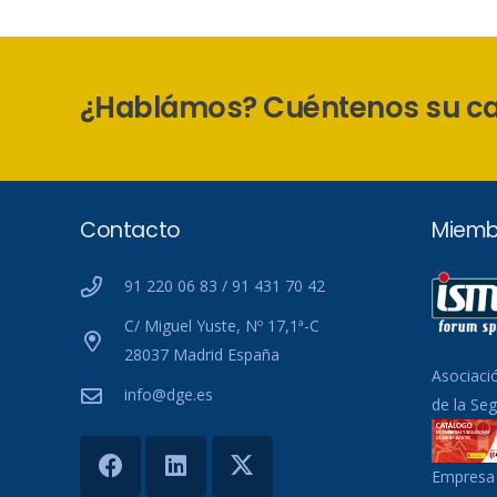
¿Hablámos? Cuéntenos su c
Contacto
Miemb
91 220 06 83 / 91 431 70 42
C/ Miguel Yuste, Nº 17,1ª-C
28037 Madrid España
Asociaci
info@dge.es
de la Se
Empresa 