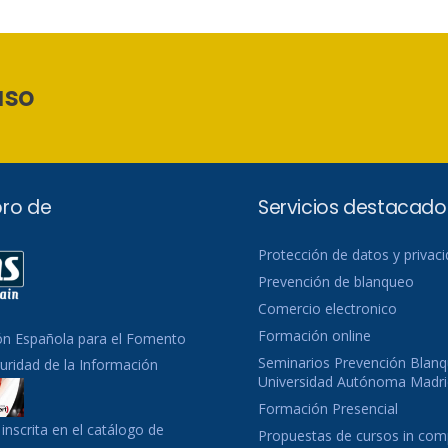
aso
ro de
Servicios destacado
Protección de datos y privac
Prevención de blanqueo
Comercio electronico
Formación online
ón Española para el Fomento
Seminarios Prevención Blanq
guridad de la Información
Universidad Autónoma Madri
Formación Presencial
inscrita en el catálogo de
Propuestas de cursos in co