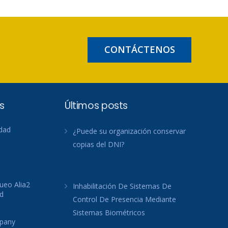
CONTÁCTENOS
s
Últimos posts
idad
¿Puede su organización conservar
copias del DNI?
ueo Alia2
Inhabilitación De Sistemas De
d
Control De Presencia Mediante
Sistemas Biométricos
mpany