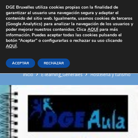
Área Privada
DGE Bruxelles utiliza cookies propias con la finalidad de
garantizar al usuario una navegación segura y adaptar el
contenido del sitio web. Igualmente, usamos cookies de terceros
(Google Analytics) para analizar la navegación de los usuarios y
poder mejorar nuestros contenidos. Clica
AQUÍ
para más
información. Puedes aceptar todas las cookies pulsando el
botón “Aceptar” o configurarlas o rechazar su uso clicando
AQUÍ
Decoraciones en las
.
elaboraciones culinarias
ACEPTAR
RECHAZAR
Inicio
E-learning_Generales
Hosteleria y turismo