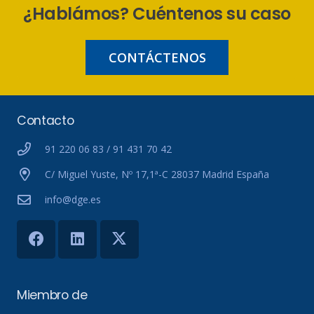
¿Hablámos? Cuéntenos su caso
CONTÁCTENOS
Contacto
91 220 06 83 / 91 431 70 42
C/ Miguel Yuste, Nº 17,1ª-C 28037 Madrid España
info@dge.es
Miembro de