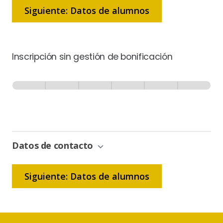
Siguiente: Datos de alumnos
Inscripción sin gestión de bonificación
Inscripción
-
0% Completo
1 de 6
Sin
Gestión
de
Bonificación
Datos de contacto
Siguiente: Datos de alumnos