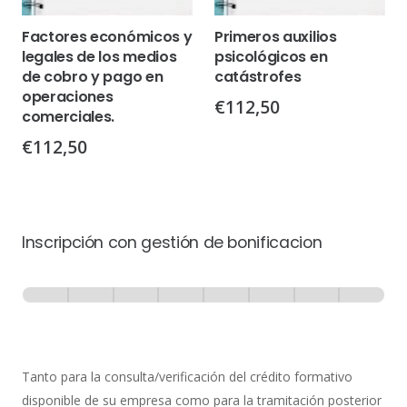
Factores económicos y
Primeros auxilios
legales de los medios
psicológicos en
de cobro y pago en
catástrofes
operaciones
€
112,50
comerciales.
€
112,50
Inscripción con gestión de bonificacion
Inscripción
-
0% Completo
1 de 8
con
Gestión
de
Tanto para la consulta/verificación del crédito formativo
Bonificación
disponible de su empresa como para la tramitación posterior