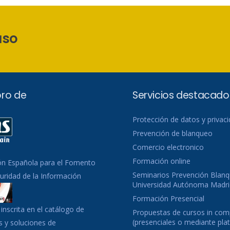
aso
ro de
Servicios destacado
Protección de datos y privac
Prevención de blanqueo
Comercio electronico
Formación online
ón Española para el Fomento
Seminarios Prevención Blanq
guridad de la Información
Universidad Autónoma Madri
Formación Presencial
inscrita en el catálogo de
Propuestas de cursos in co
(presenciales o mediante pla
 y soluciones de