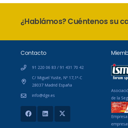
¿Hablámos? Cuéntenos su c
Contacto
Miemb
91 220 06 83 / 91 431 70 42
C/ Miguel Yuste, Nº 17,1ª-C
28037 Madrid España
Asociaci
info@dge.es
de la Se
Empresa 
empresas