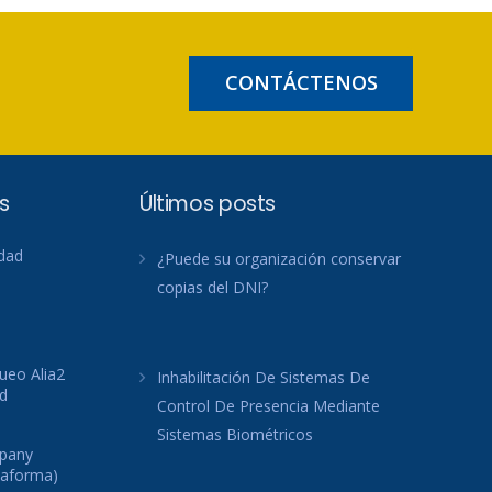
CONTÁCTENOS
s
Últimos posts
idad
¿Puede su organización conservar
copias del DNI?
ueo Alia2
Inhabilitación De Sistemas De
d
Control De Presencia Mediante
Sistemas Biométricos
mpany
taforma)