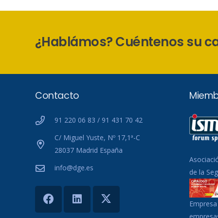
¿Hablámos? Cuéntenos su c
Contacto
Miemb
91 220 06 83 / 91 431 70 42
C/ Miguel Yuste, Nº 17,1ª-C
28037 Madrid España
Asociaci
info@dge.es
de la Se
Empresa 
empresas