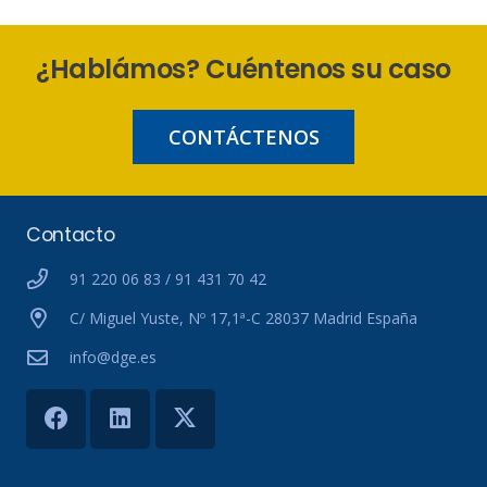
¿Hablámos? Cuéntenos su caso
CONTÁCTENOS
Contacto
91 220 06 83 / 91 431 70 42
C/ Miguel Yuste, Nº 17,1ª-C 28037 Madrid España
info@dge.es