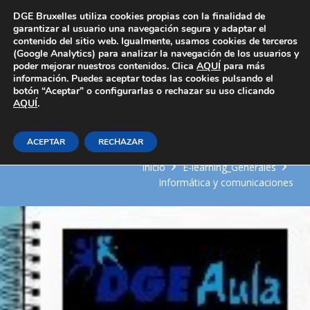
Área Privada
DGE Bruxelles utiliza cookies propias con la finalidad de
garantizar al usuario una navegación segura y adaptar el
contenido del sitio web. Igualmente, usamos cookies de terceros
(Google Analytics) para analizar la navegación de los usuarios y
poder mejorar nuestros contenidos. Clica
AQUÍ
para más
información. Puedes aceptar todas las cookies pulsando el
botón “Aceptar” o configurarlas o rechazar su uso clicando
AQUÍ
Diseño de datos en sistemas ERP-
.
CRM
ACEPTAR
RECHAZAR
Inicio
E-learning_Generales
Informática y comunicaciones