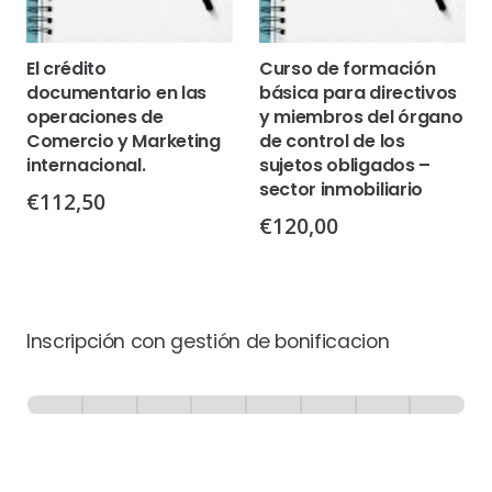
El crédito
Curso de formación
documentario en las
básica para directivos
operaciones de
y miembros del órgano
Comercio y Marketing
de control de los
internacional.
sujetos obligados –
sector inmobiliario
€
112,50
€
120,00
Inscripción con gestión de bonificacion
Inscripción
-
0% Completo
1 de 8
con
Gestión