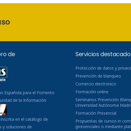
aso
ro de
Servicios destacado
Protección de datos y privac
Prevención de blanqueo
Comercio electronico
Formación online
ón Española para el Fomento
Seminarios Prevención Blanq
guridad de la Información
Universidad Autónoma Madri
Formación Presencial
inscrita en el catálogo de
Propuestas de cursos in co
(presenciales o mediante pla
 y soluciones de