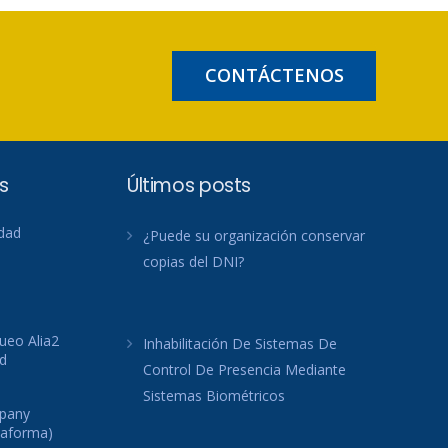
CONTÁCTENOS
s
Últimos posts
idad
¿Puede su organización conservar
copias del DNI?
ueo Alia2
Inhabilitación De Sistemas De
d
Control De Presencia Mediante
Sistemas Biométricos
mpany
taforma)