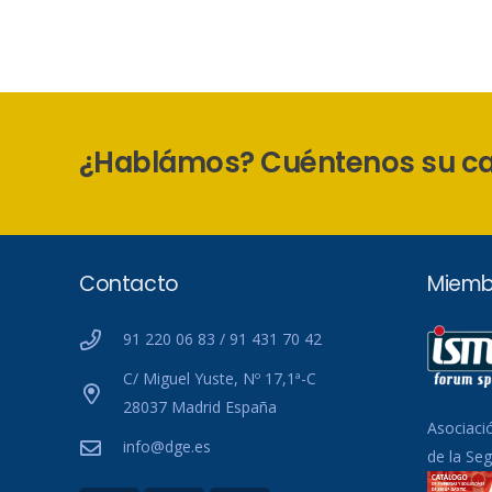
¿Hablámos? Cuéntenos su c
Contacto
Miemb
91 220 06 83 / 91 431 70 42
C/ Miguel Yuste, Nº 17,1ª-C
28037 Madrid España
Asociaci
info@dge.es
de la Se