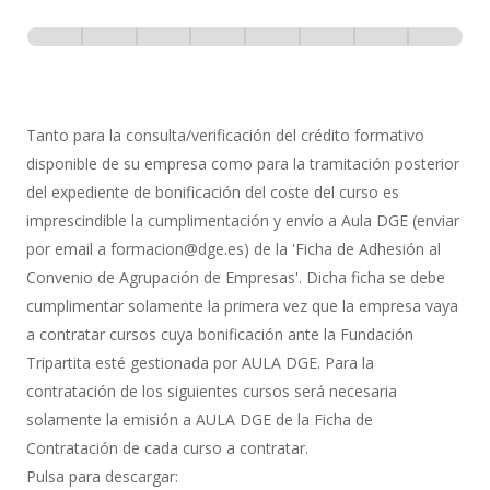
Inscripción
-
0% Completo
1 de 8
con
Gestión
de
Tanto para la consulta/verificación del crédito formativo
Bonificación
disponible de su empresa como para la tramitación posterior
del expediente de bonificación del coste del curso es
imprescindible la cumplimentación y envío a Aula DGE (enviar
por email a formacion@dge.es) de la 'Ficha de Adhesión al
Convenio de Agrupación de Empresas'. Dicha ficha se debe
cumplimentar solamente la primera vez que la empresa vaya
a contratar cursos cuya bonificación ante la Fundación
Tripartita esté gestionada por AULA DGE. Para la
contratación de los siguientes cursos será necesaria
solamente la emisión a AULA DGE de la Ficha de
Contratación de cada curso a contratar.
Pulsa para descargar: