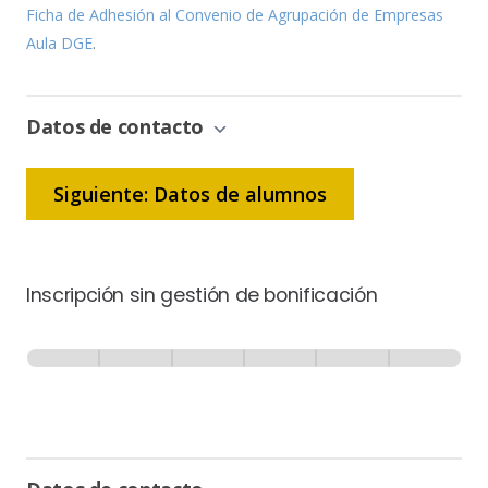
Ficha de Adhesión al Convenio de Agrupación de Empresas
Aula DGE
.
Datos de contacto
Siguiente: Datos de alumnos
Inscripción sin gestión de bonificación
Inscripción
-
0% Completo
1 de 6
Sin
Gestión
de
Bonificación