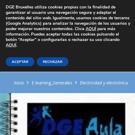
Área Privada
DGE Bruxelles utiliza cookies propias con la finalidad de
garantizar al usuario una navegación segura y adaptar el
contenido del sitio web. Igualmente, usamos cookies de terceros
(Google Analytics) para analizar la navegación de los usuarios y
poder mejorar nuestros contenidos. Clica
AQUÍ
para más
información. Puedes aceptar todas las cookies pulsando el
botón “Aceptar” o configurarlas o rechazar su uso clicando
AQUÍ
Elementos, herramientas y
.
equipos para el conexionado de
ACEPTAR
RECHAZAR
equipos eléctricos y electrónicos
Inicio
E-learning_Generales
Electricidad y electrónica