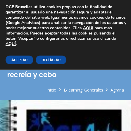
Área Privada
DGE Bruxelles utiliza cookies propias con la finalidad de
garantizar al usuario una navegación segura y adaptar el
contenido del sitio web. Igualmente, usamos cookies de terceros
(Google Analytics) para analizar la navegación de los usuarios y
poder mejorar nuestros contenidos. Clica
AQUÍ
para más
información. Puedes aceptar todas las cookies pulsando el
botón “Aceptar” o configurarlas o rechazar su uso clicando
AQUÍ
Empleo de programas y
.
soluciones informáticas
ACEPTAR
RECHAZAR
específicas en explotaciones de
recreía y cebo
Inicio
E-learning_Generales
Agraria