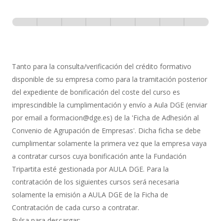
Inscripción
-
0% Completo
1 de 8
con
Gestión
de
Tanto para la consulta/verificación del crédito formativo
Bonificación
disponible de su empresa como para la tramitación posterior
del expediente de bonificación del coste del curso es
imprescindible la cumplimentación y envío a Aula DGE (enviar
por email a formacion@dge.es) de la 'Ficha de Adhesión al
Convenio de Agrupación de Empresas'. Dicha ficha se debe
cumplimentar solamente la primera vez que la empresa vaya
a contratar cursos cuya bonificación ante la Fundación
Tripartita esté gestionada por AULA DGE. Para la
contratación de los siguientes cursos será necesaria
solamente la emisión a AULA DGE de la Ficha de
Contratación de cada curso a contratar.
Pulsa para descargar: