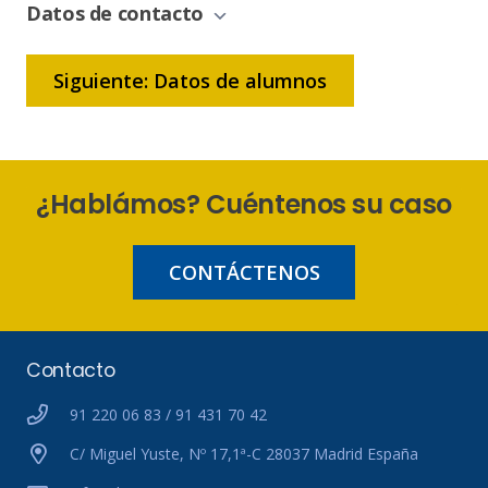
Bonificación
Datos de contacto
Siguiente: Datos de alumnos
¿Hablámos? Cuéntenos su caso
CONTÁCTENOS
Contacto
91 220 06 83 / 91 431 70 42
C/ Miguel Yuste, Nº 17,1ª-C 28037 Madrid España