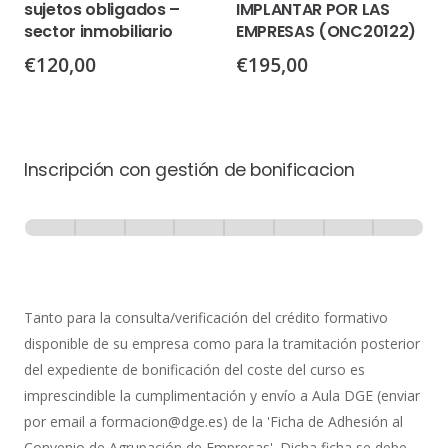
sujetos obligados –
IMPLANTAR POR LAS
sector inmobiliario
EMPRESAS (ONC20122)
€
120,00
€
195,00
Inscripción con gestión de bonificacion
Inscripción
-
0% Completo
1 de 8
con
Gestión
de
Tanto para la consulta/verificación del crédito formativo
Bonificación
disponible de su empresa como para la tramitación posterior
del expediente de bonificación del coste del curso es
imprescindible la cumplimentación y envío a Aula DGE (enviar
por email a formacion@dge.es) de la 'Ficha de Adhesión al
Convenio de Agrupación de Empresas'. Dicha ficha se debe