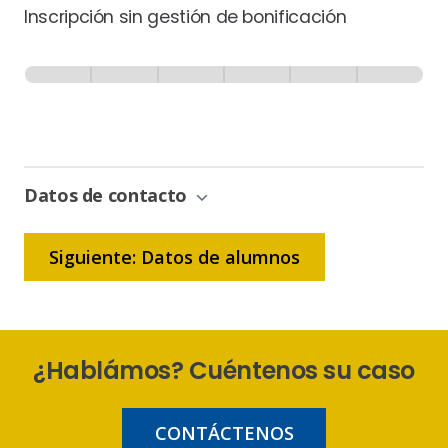
Inscripción sin gestión de bonificación
Inscripción
-
0% Completo
1 de 6
Sin
Gestión
de
Bonificación
Datos de contacto
Siguiente: Datos de alumnos
¿Hablámos? Cuéntenos su caso
CONTÁCTENOS