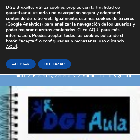
Área Privada
DGE Bruxelles utiliza cookies propias con la finalidad de
garantizar al usuario una navegación segura y adaptar el
contenido del sitio web. Igualmente, usamos cookies de terceros
(Google Analytics) para analizar la navegación de los usuarios y
poder mejorar nuestros contenidos. Clica
AQUÍ
para más
información. Puedes aceptar todas las cookies pulsando el
botón “Aceptar” o configurarlas o rechazar su uso clicando
AQUÍ
Financiación de pequeños
.
negocios o microempresas
ACEPTAR
RECHAZAR
Inicio
E-learning_Generales
Administración y gestión