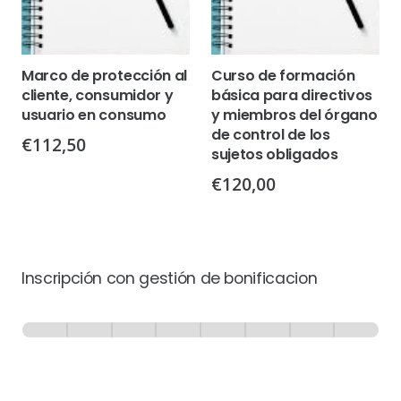
Marco de protección al
Curso de formación
cliente, consumidor y
básica para directivos
usuario en consumo
y miembros del órgano
de control de los
€
112,50
sujetos obligados
€
120,00
Inscripción con gestión de bonificacion
Inscripción
-
0% Completo
1 de 8
con
Gestión