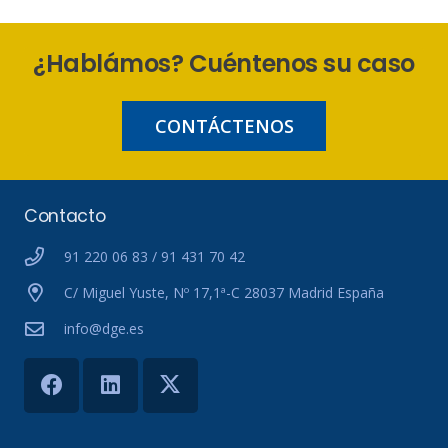
¿Hablámos? Cuéntenos su caso
CONTÁCTENOS
Contacto
91 220 06 83 / 91 431 70 42
C/ Miguel Yuste, Nº 17,1ª-C 28037 Madrid España
info@dge.es