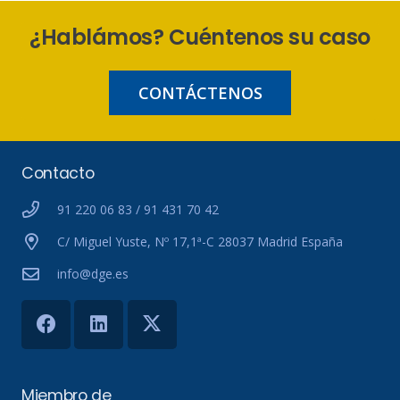
¿Hablámos? Cuéntenos su caso
CONTÁCTENOS
Contacto
91 220 06 83 / 91 431 70 42
C/ Miguel Yuste, Nº 17,1ª-C 28037 Madrid España
info@dge.es
Miembro de