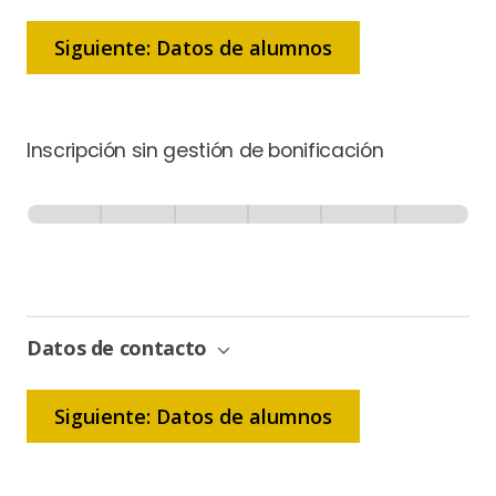
Siguiente: Datos de alumnos
Inscripción sin gestión de bonificación
Inscripción
-
0% Completo
1 de 6
Sin
Gestión
de
Bonificación
Datos de contacto
Siguiente: Datos de alumnos