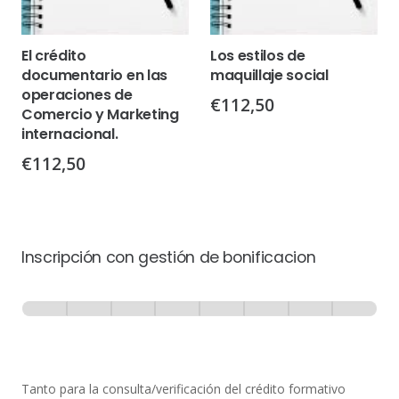
El crédito
Los estilos de
documentario en las
maquillaje social
operaciones de
€
112,50
Comercio y Marketing
internacional.
€
112,50
Inscripción con gestión de bonificacion
Inscripción
-
0% Completo
1 de 8
con
Gestión
de
Tanto para la consulta/verificación del crédito formativo