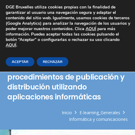
Área Privada
DGE Bruxelles utiliza cookies propias con la finalidad de
garantizar al usuario una navegación segura y adaptar el
contenido del sitio web. Igualmente, usamos cookies de terceros
(Google Analytics) para analizar la navegación de los usuarios y
poder mejorar nuestros contenidos. Clica
AQUÍ
para más
información. Puedes aceptar todas las cookies pulsando el
botón “Aceptar” o configurarlas o rechazar su uso clicando
AQUÍ
Herramientas de comunicación
.
de contenidos en los sistemas de
ACEPTAR
RECHAZAR
información. Otros
procedimientos de publicación y
distribución utilizando
aplicaciones informáticas
Inicio
E-learning_Generales
Informática y comunicaciones