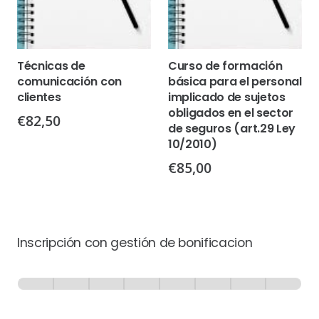
Técnicas de
Curso de formación
comunicación con
básica para el personal
clientes
implicado de sujetos
obligados en el sector
€
82,50
de seguros (art.29 Ley
10/2010)
€
85,00
Inscripción con gestión de bonificacion
Inscripción
-
0% Completo
1 de 8
con