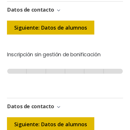
Datos de contacto
Siguiente: Datos de alumnos
Inscripción sin gestión de bonificación
Inscripción
-
0% Completo
1 de 6
Sin
Gestión
de
Bonificación
Datos de contacto
Siguiente: Datos de alumnos