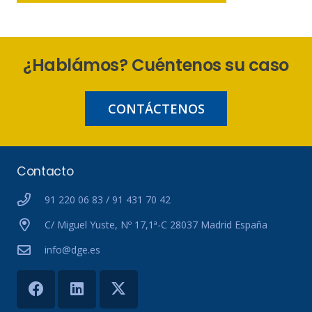
¿Hablámos? Cuéntenos su caso
CONTÁCTENOS
Contacto
91 220 06 83 / 91 431 70 42
C/ Miguel Yuste, Nº 17,1ª-C 28037 Madrid España
info@dge.es