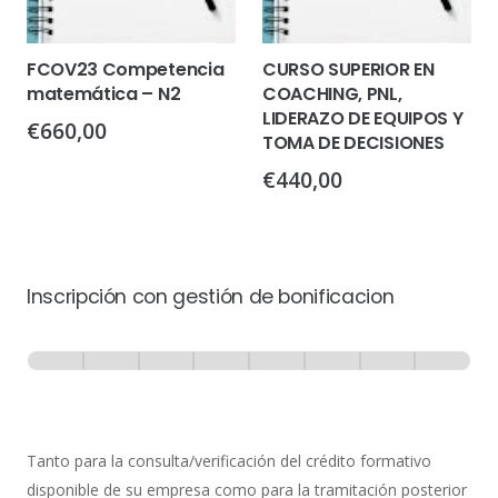
FCOV23 Competencia
CURSO SUPERIOR EN
matemática – N2
COACHING, PNL,
LIDERAZO DE EQUIPOS Y
€
660,00
TOMA DE DECISIONES
€
440,00
Inscripción con gestión de bonificacion
Inscripción
-
0% Completo
1 de 8
con
Gestión
de
Tanto para la consulta/verificación del crédito formativo
Bonificación
disponible de su empresa como para la tramitación posterior