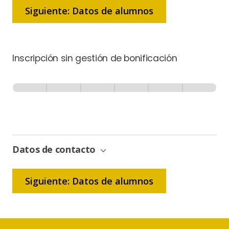
Siguiente: Datos de alumnos
Inscripción sin gestión de bonificación
Inscripción
-
0% Completo
1 de 6
Sin
Gestión
de
Bonificación
Datos de contacto
Siguiente: Datos de alumnos