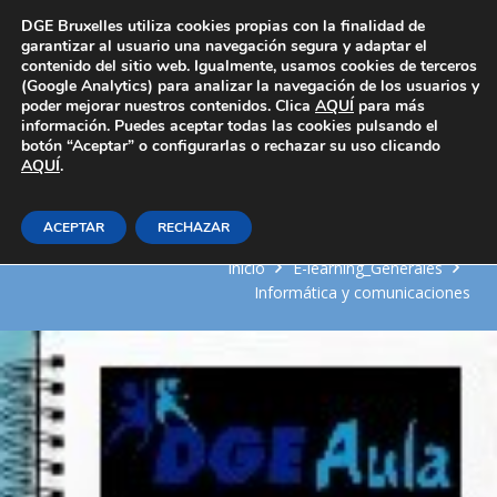
Área Privada
DGE Bruxelles utiliza cookies propias con la finalidad de
garantizar al usuario una navegación segura y adaptar el
contenido del sitio web. Igualmente, usamos cookies de terceros
(Google Analytics) para analizar la navegación de los usuarios y
poder mejorar nuestros contenidos. Clica
AQUÍ
para más
información. Puedes aceptar todas las cookies pulsando el
botón “Aceptar” o configurarlas o rechazar su uso clicando
AQUÍ
Instalación y Configuración
.
Básica del Servidor Web
ACEPTAR
RECHAZAR
Inicio
E-learning_Generales
Informática y comunicaciones