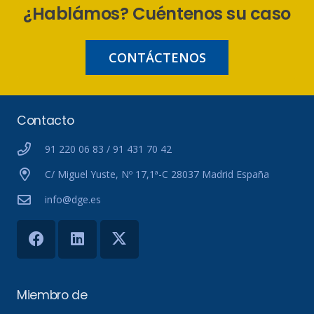
¿Hablámos? Cuéntenos su caso
CONTÁCTENOS
Contacto
91 220 06 83 / 91 431 70 42
C/ Miguel Yuste, Nº 17,1ª-C 28037 Madrid España
info@dge.es
Miembro de