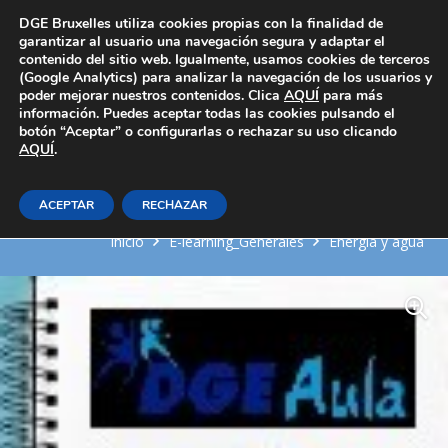
Área Privada
DGE Bruxelles utiliza cookies propias con la finalidad de
garantizar al usuario una navegación segura y adaptar el
contenido del sitio web. Igualmente, usamos cookies de terceros
(Google Analytics) para analizar la navegación de los usuarios y
poder mejorar nuestros contenidos. Clica
AQUÍ
para más
información. Puedes aceptar todas las cookies pulsando el
botón “Aceptar” o configurarlas o rechazar su uso clicando
AQUÍ
Instalaciones calefacción y
.
producción de ACS
ACEPTAR
RECHAZAR
Inicio
E-learning_Generales
Energia y agua