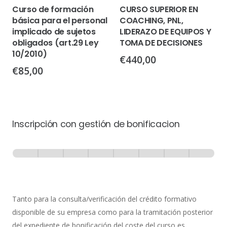
Curso de formación
CURSO SUPERIOR EN
básica para el personal
COACHING, PNL,
implicado de sujetos
LIDERAZO DE EQUIPOS Y
obligados (art.29 Ley
TOMA DE DECISIONES
10/2010)
€
440,00
€
85,00
Inscripción con gestión de bonificacion
Inscripción
-
0% Completo
1 de 8
con
Gestión
de
Tanto para la consulta/verificación del crédito formativo
Bonificación
disponible de su empresa como para la tramitación posterior
del expediente de bonificación del coste del curso es