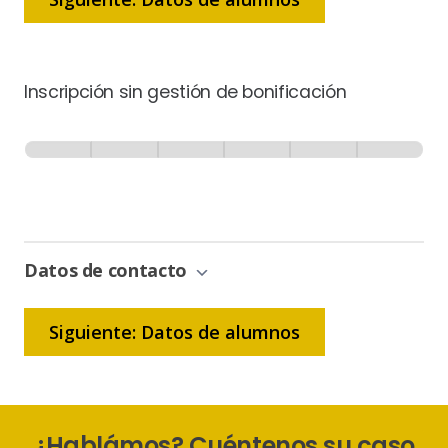
Inscripción sin gestión de bonificación
Inscripción
-
0% Completo
1 de 6
Sin
Gestión
de
Bonificación
Datos de contacto
Siguiente: Datos de alumnos
¿Hablámos? Cuéntenos su caso