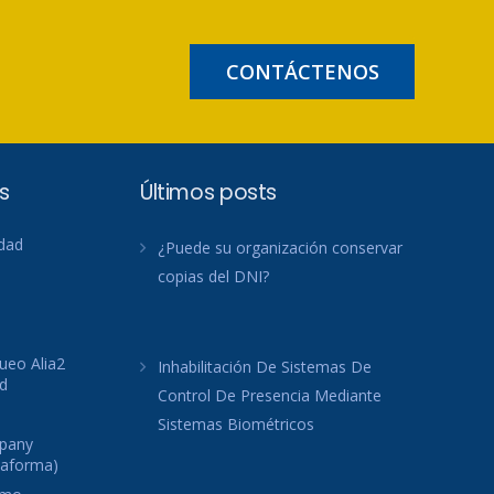
CONTÁCTENOS
s
Últimos posts
idad
¿Puede su organización conservar
copias del DNI?
ueo Alia2
Inhabilitación De Sistemas De
d
Control De Presencia Mediante
Sistemas Biométricos
mpany
taforma)