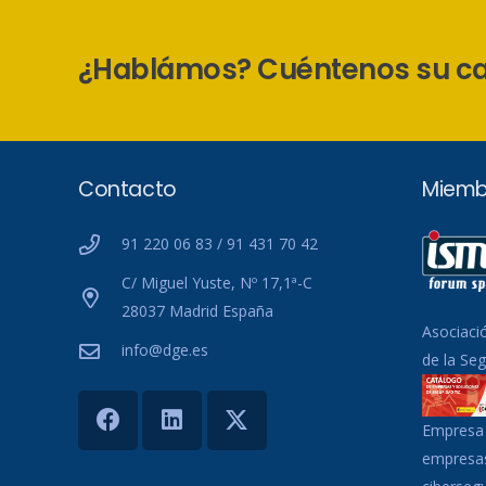
¿Hablámos? Cuéntenos su c
Contacto
Miemb
91 220 06 83 / 91 431 70 42
C/ Miguel Yuste, Nº 17,1ª-C
28037 Madrid España
Asociaci
info@dge.es
de la Se
Empresa 
empresas