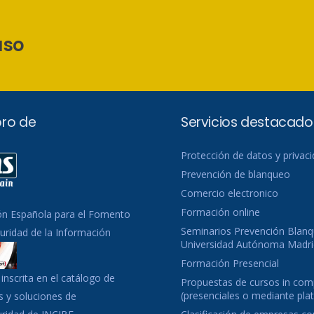
aso
ro de
Servicios destacado
Protección de datos y privac
Prevención de blanqueo
Comercio electronico
Formación online
ón Española para el Fomento
Seminarios Prevención Blanq
guridad de la Información
Universidad Autónoma Madri
Formación Presencial
inscrita en el catálogo de
Propuestas de cursos in co
(presenciales o mediante pla
 y soluciones de