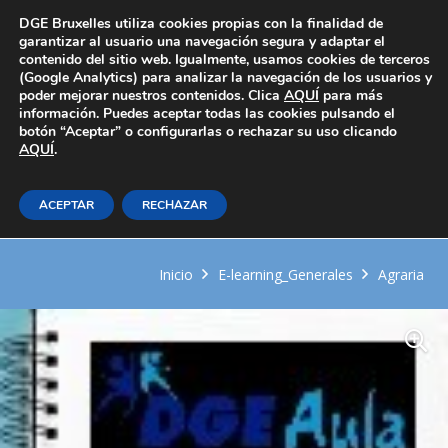
Área Privada
DGE Bruxelles utiliza cookies propias con la finalidad de
garantizar al usuario una navegación segura y adaptar el
contenido del sitio web. Igualmente, usamos cookies de terceros
(Google Analytics) para analizar la navegación de los usuarios y
poder mejorar nuestros contenidos. Clica
AQUÍ
para más
información. Puedes aceptar todas las cookies pulsando el
botón “Aceptar” o configurarlas o rechazar su uso clicando
AQUÍ
Mantenimiento básico en
.
instalaciones de explotaciones
ACEPTAR
RECHAZAR
agrícolas
Inicio
E-learning_Generales
Agraria