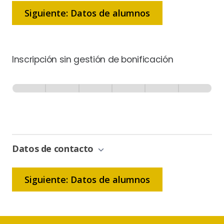
Siguiente: Datos de alumnos
Inscripción sin gestión de bonificación
Inscripción
-
0% Completo
1 de 6
Sin
Gestión
de
Bonificación
Datos de contacto
Siguiente: Datos de alumnos