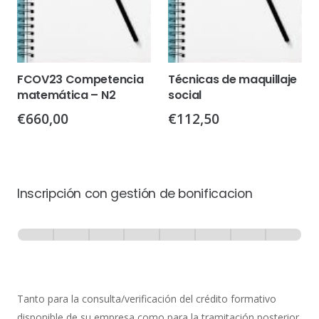
FCOV23 Competencia
Técnicas de maquillaje
matemática – N2
social
€
660,00
€
112,50
Inscripción con gestión de bonificacion
Inscripción
-
0% Completo
1 de 8
con
Gestión
de
Tanto para la consulta/verificación del crédito formativo
Bonificación
disponible de su empresa como para la tramitación posterior