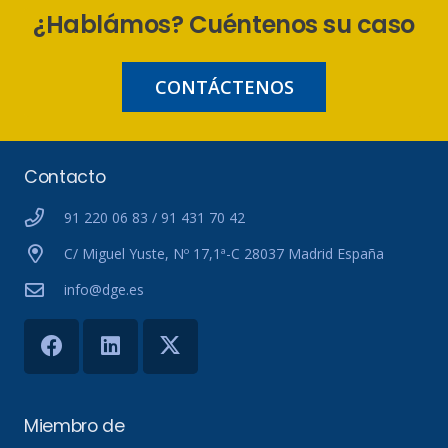
¿Hablámos? Cuéntenos su caso
CONTÁCTENOS
Contacto
91 220 06 83 / 91 431 70 42
C/ Miguel Yuste, Nº 17,1ª-C 28037 Madrid España
info@dge.es
Miembro de