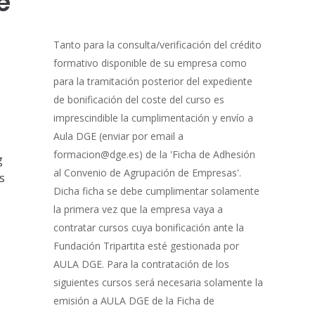
e
0% Completo
1 de 8
con
Gestión
de
Tanto para la consulta/verificación del crédito
Bonificación
formativo disponible de su empresa como
para la tramitación posterior del expediente
de bonificación del coste del curso es
imprescindible la cumplimentación y envío a
Aula DGE (enviar por email a
e
formacion@dge.es) de la 'Ficha de Adhesión
g
al Convenio de Agrupación de Empresas'.
s
Dicha ficha se debe cumplimentar solamente
la primera vez que la empresa vaya a
contratar cursos cuya bonificación ante la
Fundación Tripartita esté gestionada por
AULA DGE. Para la contratación de los
siguientes cursos será necesaria solamente la
emisión a AULA DGE de la Ficha de