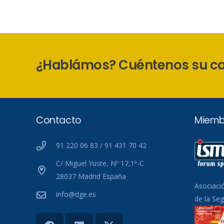
¿Hablámos? Cuéntenos su c
Contacto
Miemb
91 220 06 83 / 91 431 70 42
C/ Miguel Yuste, Nº 17,1ª-C
28037 Madrid España
Asociaci
info@dge.es
de la Se