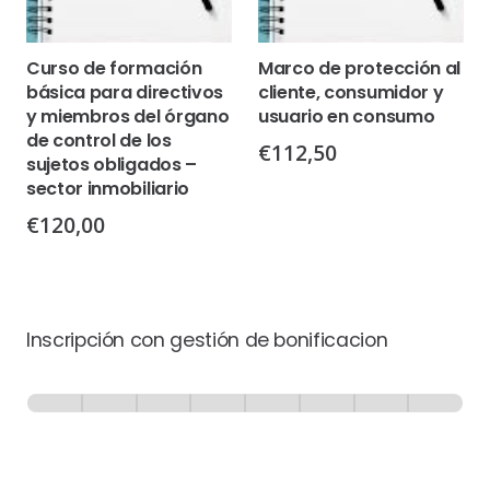
Curso de formación
Marco de protección al
básica para directivos
cliente, consumidor y
y miembros del órgano
usuario en consumo
de control de los
€
112,50
sujetos obligados –
sector inmobiliario
€
120,00
Inscripción con gestión de bonificacion
Inscripción
-
0% Completo
1 de 8
con
Gestión