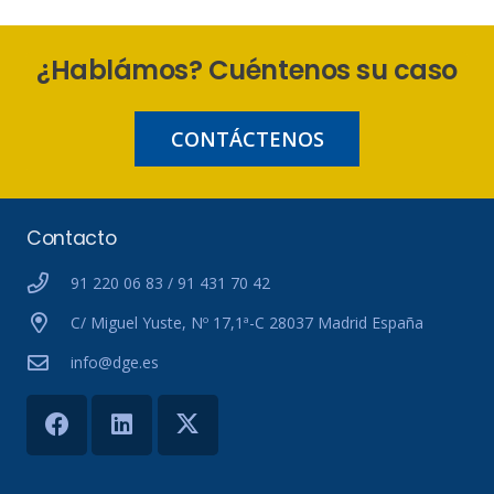
¿Hablámos? Cuéntenos su caso
CONTÁCTENOS
Contacto
91 220 06 83 / 91 431 70 42
C/ Miguel Yuste, Nº 17,1ª-C 28037 Madrid España
info@dge.es