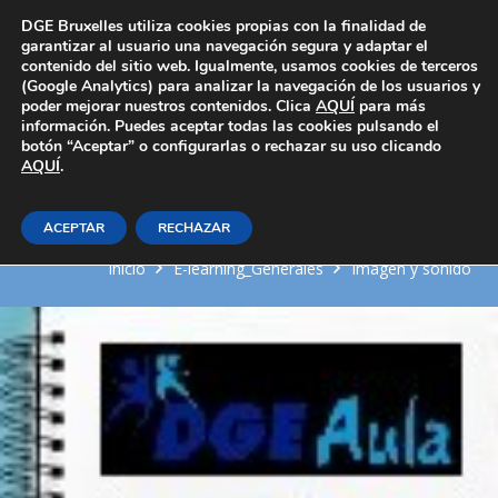
Área Privada
DGE Bruxelles utiliza cookies propias con la finalidad de
garantizar al usuario una navegación segura y adaptar el
contenido del sitio web. Igualmente, usamos cookies de terceros
(Google Analytics) para analizar la navegación de los usuarios y
poder mejorar nuestros contenidos. Clica
AQUÍ
para más
información. Puedes aceptar todas las cookies pulsando el
botón “Aceptar” o configurarlas o rechazar su uso clicando
AQUÍ
Mantenimiento de productos
.
multimedia interactivos
ACEPTAR
RECHAZAR
Inicio
E-learning_Generales
Imagen y sonido