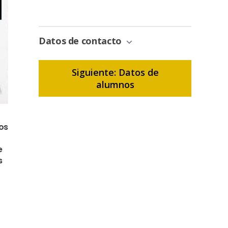
Gestión
de
Bonificación
Datos de contacto
Siguiente: Datos de
alumnos
os
e
s