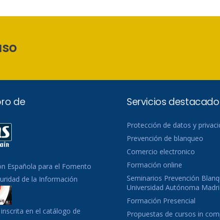
aso
ro de
Servicios destacado
Protección de datos y privac
Prevención de blanqueo
Comercio electronico
Formación online
ón Española para el Fomento
Seminarios Prevención Blanq
guridad de la Información
Universidad Autónoma Madri
Formación Presencial
inscrita en el catálogo de
Propuestas de cursos in co