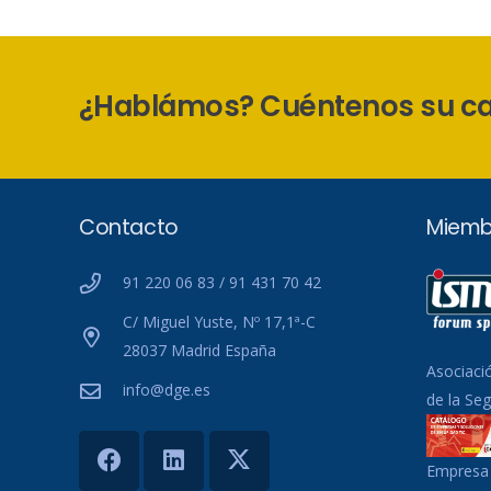
¿Hablámos? Cuéntenos su c
Contacto
Miemb
91 220 06 83 / 91 431 70 42
C/ Miguel Yuste, Nº 17,1ª-C
28037 Madrid España
Asociaci
info@dge.es
de la Se
Empresa 