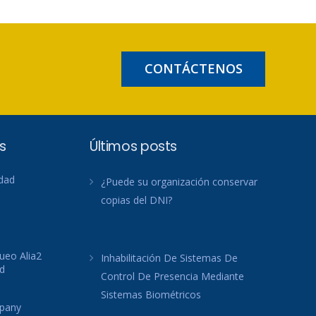
CONTÁCTENOS
s
Últimos posts
idad
¿Puede su organización conservar
copias del DNI?
ueo Alia2
Inhabilitación De Sistemas De
d
Control De Presencia Mediante
Sistemas Biométricos
mpany