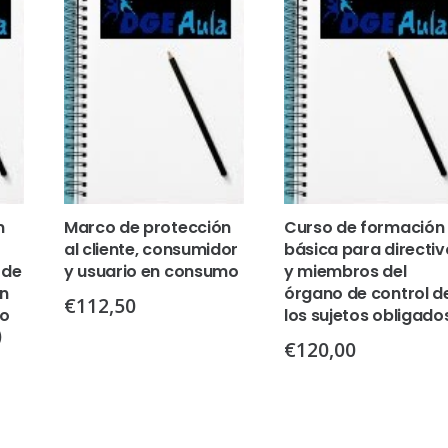
n
Marco de protección
Curso de formación
al cliente, consumidor
básica para directiv
 de
y usuario en consumo
y miembros del
en
órgano de control d
€
112,50
io
los sujetos obligado
)
€
120,00