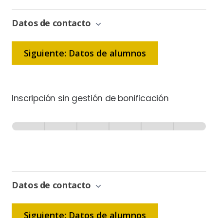
Datos de contacto
Siguiente: Datos de alumnos
Inscripción sin gestión de bonificación
Inscripción
-
0% Completo
1 de 6
Sin
Gestión
de
Bonificación
Datos de contacto
Siguiente: Datos de alumnos