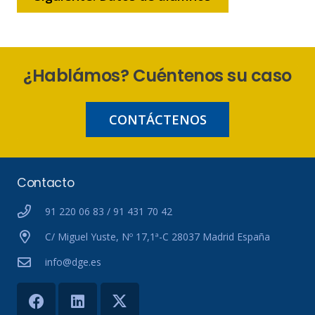
¿Hablámos? Cuéntenos su caso
CONTÁCTENOS
Contacto
91 220 06 83 / 91 431 70 42
C/ Miguel Yuste, Nº 17,1ª-C 28037 Madrid España
info@dge.es