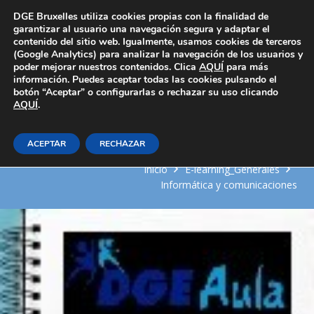
Área Privada
DGE Bruxelles utiliza cookies propias con la finalidad de
garantizar al usuario una navegación segura y adaptar el
contenido del sitio web. Igualmente, usamos cookies de terceros
(Google Analytics) para analizar la navegación de los usuarios y
poder mejorar nuestros contenidos. Clica
AQUÍ
para más
información. Puedes aceptar todas las cookies pulsando el
botón “Aceptar” o configurarlas o rechazar su uso clicando
AQUÍ
Modelo de programación web y
.
bases de datos
ACEPTAR
RECHAZAR
Inicio
E-learning_Generales
Informática y comunicaciones