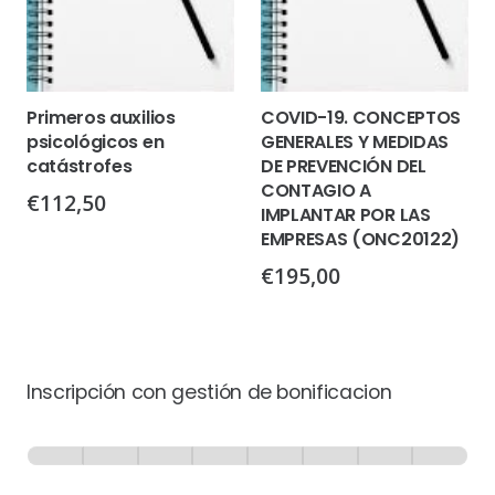
Primeros auxilios
COVID-19. CONCEPTOS
psicológicos en
GENERALES Y MEDIDAS
catástrofes
DE PREVENCIÓN DEL
CONTAGIO A
€
112,50
IMPLANTAR POR LAS
EMPRESAS (ONC20122)
€
195,00
Inscripción con gestión de bonificacion
Inscripción
-
0% Completo
1 de 8
con