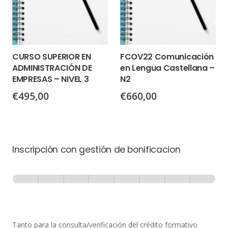
CURSO SUPERIOR EN
FCOV22 Comunicación
ADMINISTRACIÓN DE
en Lengua Castellana –
EMPRESAS – NIVEL 3
N2
€
495,00
€
660,00
Inscripción con gestión de bonificacion
Inscripción
-
0% Completo
1 de 8
con
Gestión
de
Tanto para la consulta/verificación del crédito formativo