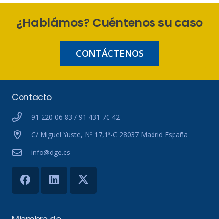
¿Hablámos? Cuéntenos su caso
CONTÁCTENOS
Contacto
91 220 06 83 / 91 431 70 42
C/ Miguel Yuste, Nº 17,1ª-C 28037 Madrid España
info@dge.es
Miembro de