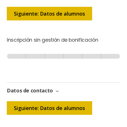
Siguiente: Datos de alumnos
Inscripción sin gestión de bonificación
Inscripción
-
0% Completo
1 de 6
Sin
Gestión
de
Bonificación
Datos de contacto
Siguiente: Datos de alumnos