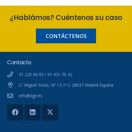
¿Hablámos? Cuéntenos su caso
CONTÁCTENOS
Contacto
91 220 06 83 / 91 431 70 42
C/ Miguel Yuste, Nº 17,1ª-C 28037 Madrid España
info@dge.es