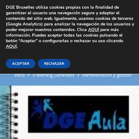
Área Privada
DGE Bruxelles utiliza cookies propias con la finalidad de
garantizar al usuario una navegación segura y adaptar el
contenido del sitio web. Igualmente, usamos cookies de terceros
(Google Analytics) para analizar la navegación de los usuarios y
poder mejorar nuestros contenidos. Clica
AQUÍ
para más
información. Puedes aceptar todas las cookies pulsando el
botón “Aceptar” o configurarlas o rechazar su uso clicando
AQUÍ
NEGOCIACIÓN CON
.
PROVEEDORES
ACEPTAR
RECHAZAR
Inicio
E-learning_Generales
Administración y gestión