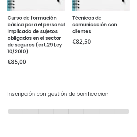
Curso de formación
Técnicas de
básica para el personal
comunicación con
implicado de sujetos
clientes
obligados en el sector
€
82,50
de seguros (art.29 Ley
10/2010)
€
85,00
Inscripción con gestión de bonificacion
Inscripción
-
0% Completo
1 de 8
con
Gestión