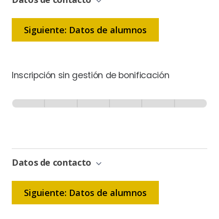
Siguiente: Datos de alumnos
Inscripción sin gestión de bonificación
Inscripción
-
0% Completo
1 de 6
Sin
Gestión
de
Bonificación
Datos de contacto
Siguiente: Datos de alumnos