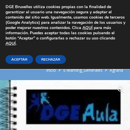
Área Privada
DGE Bruxelles utiliza cookies propias con la finalidad de
garantizar al usuario una navegación segura y adaptar el
contenido del sitio web. Igualmente, usamos cookies de terceros
(Google Analytics) para analizar la navegación de los usuarios y
poder mejorar nuestros contenidos. Clica
AQUÍ
para más
información. Puedes aceptar todas las cookies pulsando el
botón “Aceptar” o configurarlas o rechazar su uso clicando
AQUÍ
Operaciones básicas de control
.
sanitario de animales
ACEPTAR
RECHAZAR
Inicio
E-learning_Generales
Agraria