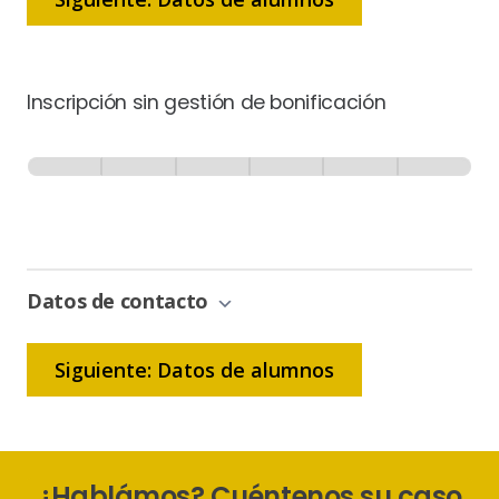
Inscripción sin gestión de bonificación
Inscripción
-
0% Completo
1 de 6
Sin
Gestión
de
Bonificación
Datos de contacto
Siguiente: Datos de alumnos
¿Hablámos? Cuéntenos su caso