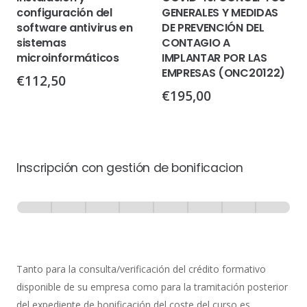
configuración del
GENERALES Y MEDIDAS
software antivirus en
DE PREVENCIÓN DEL
sistemas
CONTAGIO A
microinformáticos
IMPLANTAR POR LAS
EMPRESAS (ONC20122)
€
112,50
€
195,00
Inscripción con gestión de bonificacion
Inscripción
-
0% Completo
1 de 8
con
Gestión
de
Tanto para la consulta/verificación del crédito formativo
Bonificación
disponible de su empresa como para la tramitación posterior
del expediente de bonificación del coste del curso es