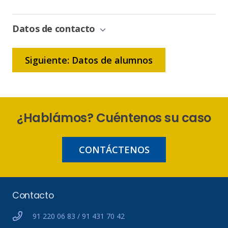
de
Bonificación
Datos de contacto
Siguiente: Datos de alumnos
¿Hablámos? Cuéntenos su caso
CONTÁCTENOS
Contacto
91 220 06 83 / 91 431 70 42