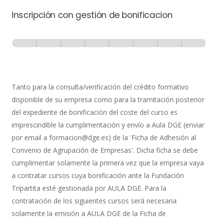
Inscripción con gestión de bonificacion
Inscripción
-
0% Completo
1 de 8
con
Gestión
de
Tanto para la consulta/verificación del crédito formativo
Bonificación
disponible de su empresa como para la tramitación posterior
del expediente de bonificación del coste del curso es
imprescindible la cumplimentación y envío a Aula DGE (enviar
por email a formacion@dge.es) de la 'Ficha de Adhesión al
Convenio de Agrupación de Empresas'. Dicha ficha se debe
cumplimentar solamente la primera vez que la empresa vaya
a contratar cursos cuya bonificación ante la Fundación
Tripartita esté gestionada por AULA DGE. Para la
contratación de los siguientes cursos será necesaria
solamente la emisión a AULA DGE de la Ficha de