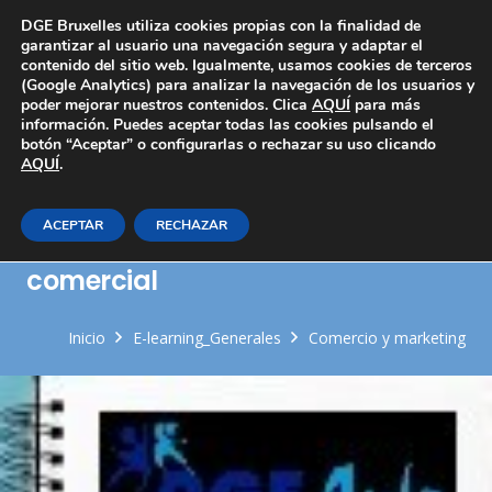
Área Privada
DGE Bruxelles utiliza cookies propias con la finalidad de
garantizar al usuario una navegación segura y adaptar el
contenido del sitio web. Igualmente, usamos cookies de terceros
(Google Analytics) para analizar la navegación de los usuarios y
poder mejorar nuestros contenidos. Clica
AQUÍ
para más
información. Puedes aceptar todas las cookies pulsando el
botón “Aceptar” o configurarlas o rechazar su uso clicando
AQUÍ
Oportunidades y puesta en
.
marcha de la actividad de
ACEPTAR
RECHAZAR
ventas e intermediación
comercial
Inicio
E-learning_Generales
Comercio y marketing