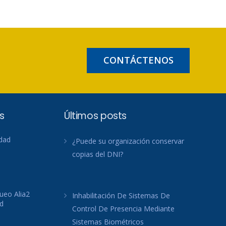
CONTÁCTENOS
s
Últimos posts
idad
¿Puede su organización conservar
copias del DNI?
ueo Alia2
Inhabilitación De Sistemas De
d
Control De Presencia Mediante
Sistemas Biométricos