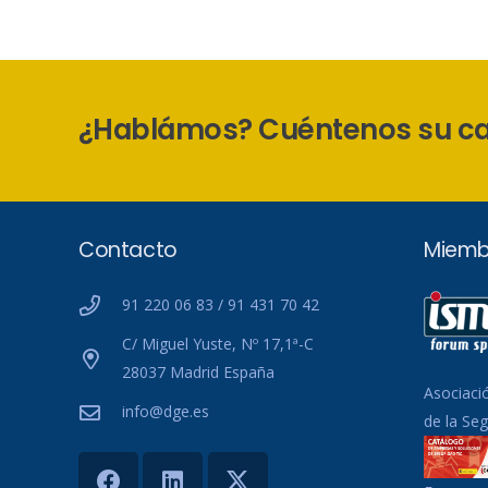
¿Hablámos? Cuéntenos su c
Contacto
Miemb
91 220 06 83 / 91 431 70 42
C/ Miguel Yuste, Nº 17,1ª-C
28037 Madrid España
Asociaci
info@dge.es
de la Se