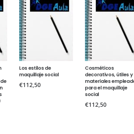
n
Los estilos de
Cosméticos
maquillaje social
decorativos, útiles y
 de
materiales emplead
€
112,50
en
para el maquillaje
s
social
)
€
112,50