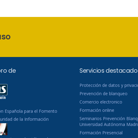
aso
ro de
Servicios destacado
Protección de datos y privac
Prevención de blanqueo
Comercio electronico
Formación online
ón Española para el Fomento
Seminarios Prevención Blanq
guridad de la Información
Universidad Autónoma Madri
Formación Presencial