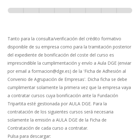
Inscripción
-
0% Completo
1 de 8
con
Gestión
de
Tanto para la consulta/verificación del crédito formativo
Bonificación
disponible de su empresa como para la tramitación posterior
del expediente de bonificación del coste del curso es
imprescindible la cumplimentación y envío a Aula DGE (enviar
por email a formacion@dge.es) de la 'Ficha de Adhesión al
Convenio de Agrupación de Empresas'. Dicha ficha se debe
cumplimentar solamente la primera vez que la empresa vaya
a contratar cursos cuya bonificación ante la Fundación
Tripartita esté gestionada por AULA DGE. Para la
contratación de los siguientes cursos será necesaria
solamente la emisión a AULA DGE de la Ficha de
Contratación de cada curso a contratar.
Pulsa para descargar: