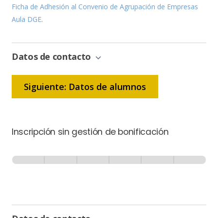
Ficha de Adhesión al Convenio de Agrupación de Empresas
Aula DGE
.
Datos de contacto
Siguiente: Datos de alumnos
Inscripción sin gestión de bonificación
Inscripción
-
0% Completo
1 de 6
Sin
Gestión
de
Bonificación