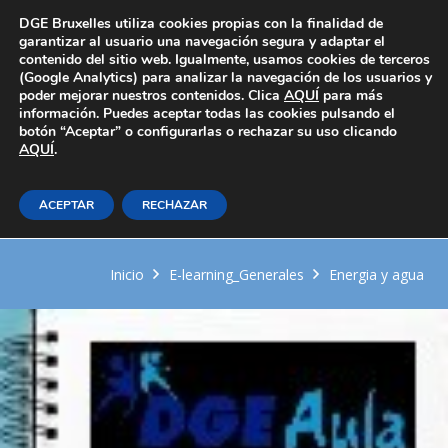
Área Privada
DGE Bruxelles utiliza cookies propias con la finalidad de
garantizar al usuario una navegación segura y adaptar el
contenido del sitio web. Igualmente, usamos cookies de terceros
(Google Analytics) para analizar la navegación de los usuarios y
poder mejorar nuestros contenidos. Clica
AQUÍ
para más
información. Puedes aceptar todas las cookies pulsando el
botón “Aceptar” o configurarlas o rechazar su uso clicando
AQUÍ
Planificación, programación y
.
registro del mantenimiento de las
ACEPTAR
RECHAZAR
instalaciones en los edificios
Inicio
E-learning_Generales
Energia y agua