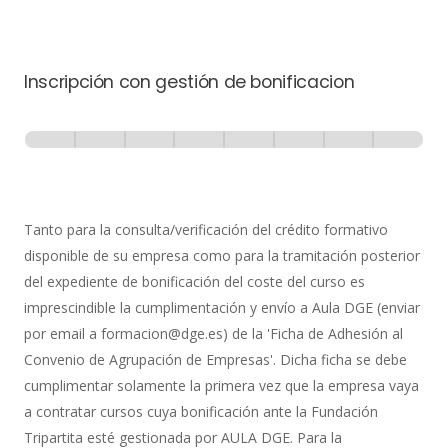
Inscripción con gestión de bonificacion
Inscripción
-
0% Completo
1 de 8
con
Gestión
de
Tanto para la consulta/verificación del crédito formativo
Bonificación
disponible de su empresa como para la tramitación posterior
del expediente de bonificación del coste del curso es
imprescindible la cumplimentación y envío a Aula DGE (enviar
por email a formacion@dge.es) de la 'Ficha de Adhesión al
Convenio de Agrupación de Empresas'. Dicha ficha se debe
cumplimentar solamente la primera vez que la empresa vaya
a contratar cursos cuya bonificación ante la Fundación
Tripartita esté gestionada por AULA DGE. Para la