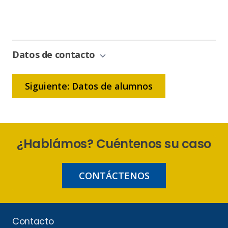
0% Completo
1 de 6
Sin
Gestión
de
Bonificación
Datos de contacto
Siguiente: Datos de alumnos
¿Hablámos? Cuéntenos su caso
CONTÁCTENOS
Contacto