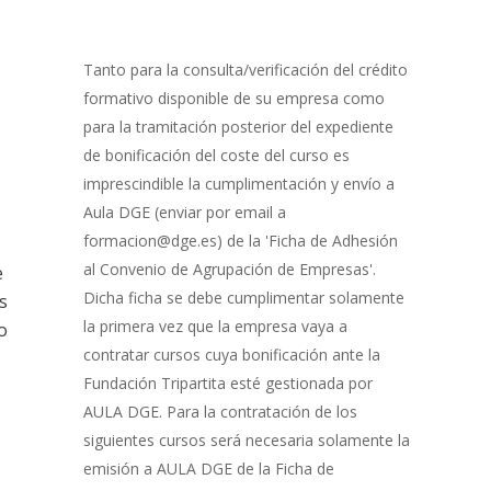
0% Completo
1 de 8
con
Gestión
de
Tanto para la consulta/verificación del crédito
Bonificación
formativo disponible de su empresa como
para la tramitación posterior del expediente
de bonificación del coste del curso es
imprescindible la cumplimentación y envío a
Aula DGE (enviar por email a
formacion@dge.es) de la 'Ficha de Adhesión
al Convenio de Agrupación de Empresas'.
e
Dicha ficha se debe cumplimentar solamente
s
la primera vez que la empresa vaya a
o
contratar cursos cuya bonificación ante la
Fundación Tripartita esté gestionada por
AULA DGE. Para la contratación de los
siguientes cursos será necesaria solamente la
emisión a AULA DGE de la Ficha de