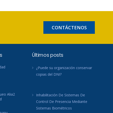
CONTÁCTENOS
s
Últimos posts
idad
¿Puede su organización conservar
copias del DNI?
ueo Alia2
Inhabilitación De Sistemas De
d
Control De Presencia Mediante
Sistemas Biométricos
mpany