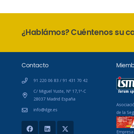
¿Hablámos? Cuéntenos su c
Contacto
Miemb
91 220 06 83 / 91 431 70 42
C/ Miguel Yuste, Nº 17,1ª-C
28037 Madrid España
Asociaci
info@dge.es
de la Se
Empresa 