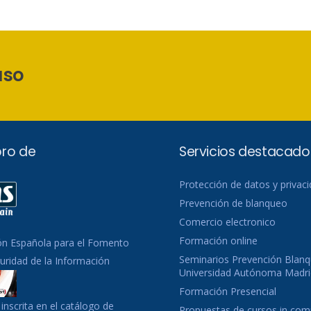
aso
ro de
Servicios destacado
Protección de datos y privac
Prevención de blanqueo
Comercio electronico
Formación online
ón Española para el Fomento
Seminarios Prevención Blanq
guridad de la Información
Universidad Autónoma Madri
Formación Presencial
inscrita en el catálogo de
Propuestas de cursos in co