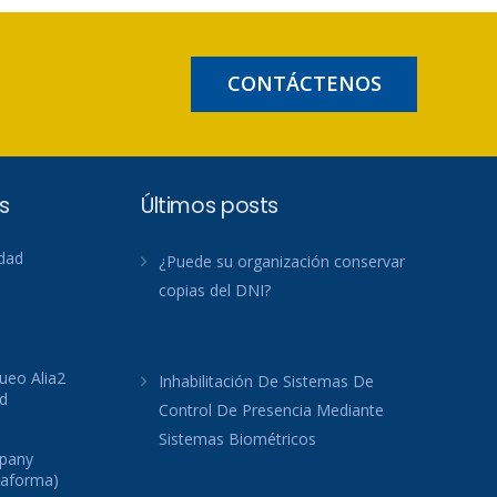
CONTÁCTENOS
s
Últimos posts
idad
¿Puede su organización conservar
copias del DNI?
ueo Alia2
Inhabilitación De Sistemas De
d
Control De Presencia Mediante
Sistemas Biométricos
mpany
taforma)