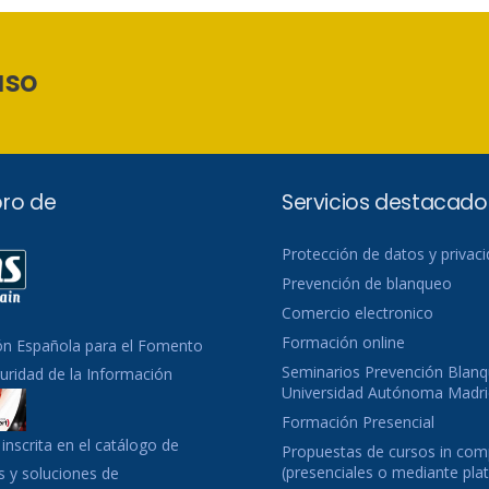
aso
ro de
Servicios destacado
Protección de datos y privac
Prevención de blanqueo
Comercio electronico
Formación online
ón Española para el Fomento
Seminarios Prevención Blanq
guridad de la Información
Universidad Autónoma Madri
Formación Presencial
inscrita en el catálogo de
Propuestas de cursos in co
(presenciales o mediante pla
 y soluciones de