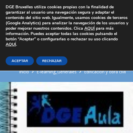
Área Privada
DGE Bruxelles utiliza cookies propias con la finalidad de
garantizar al usuario una navegación segura y adaptar el
contenido del sitio web. Igualmente, usamos cookies de terceros
(Google Analytics) para analizar la navegación de los usuarios y
poder mejorar nuestros contenidos. Clica
AQUÍ
para más
información. Puedes aceptar todas las cookies pulsando el
botón “Aceptar” o configurarlas o rechazar su uso clicando
AQUÍ
Representar en distintos
.
sistemas los planos
ACEPTAR
RECHAZAR
Inicio
E-learning_Generales
Edificación y obra civil