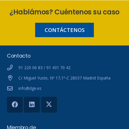
¿Hablámos? Cuéntenos su caso
CONTÁCTENOS
Contacto
91 220 06 83 / 91 431 70 42
C/ Miguel Yuste, Nº 17,1ª-C 28037 Madrid España
info@dge.es
Miembro de