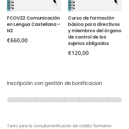
FCOV22 Comunicación
Curso de formación
en Lengua Castellana –
básica para directivos
N2
y miembros del órgano
de control de los
€
660,00
sujetos obligados
€
120,00
Inscripción con gestión de bonificacion
Inscripción
-
0% Completo
1 de 8
con
Gestión
de
Tanto para la consulta/verificación del crédito formativo