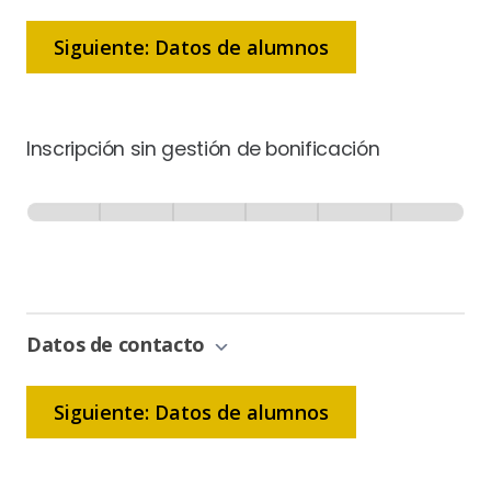
Siguiente: Datos de alumnos
Inscripción sin gestión de bonificación
Inscripción
-
0% Completo
1 de 6
Sin
Gestión
de
Bonificación
Datos de contacto
Siguiente: Datos de alumnos