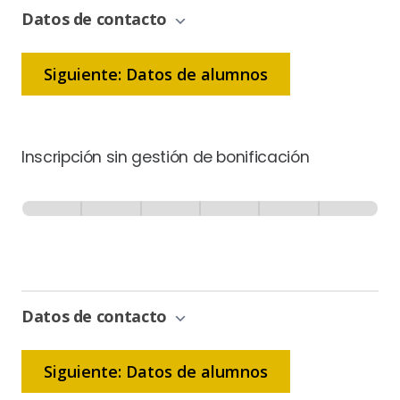
Datos de contacto
Siguiente: Datos de alumnos
Inscripción sin gestión de bonificación
Inscripción
-
0% Completo
1 de 6
Sin
Gestión
de
Bonificación
Datos de contacto
Siguiente: Datos de alumnos