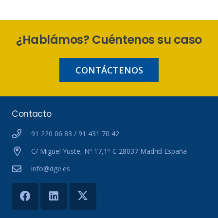
¿Hablámos? Cuéntenos su caso
CONTÁCTENOS
Contacto
91 220 06 83 / 91 431 70 42
C/ Miguel Yuste, Nº 17,1ª-C 28037 Madrid España
info@dge.es