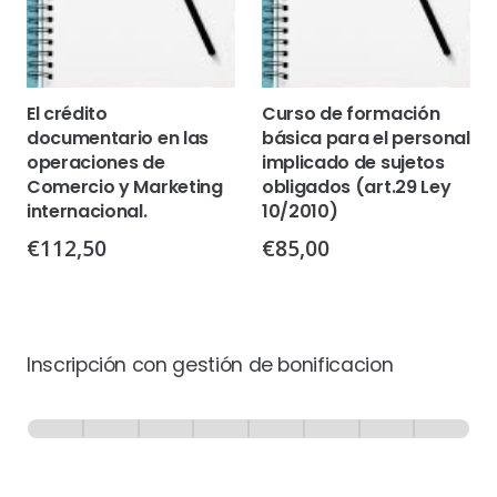
El crédito
Curso de formación
documentario en las
básica para el personal
operaciones de
implicado de sujetos
Comercio y Marketing
obligados (art.29 Ley
internacional.
10/2010)
€
112,50
€
85,00
Inscripción con gestión de bonificacion
Inscripción
-
0% Completo
1 de 8
con
Gestión