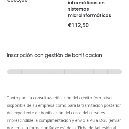
informáticas en
sistemas
microinformáticos
€
112,50
Inscripción con gestión de bonificacion
Inscripción
-
0% Completo
1 de 8
con
Gestión
de
Tanto para la consulta/verificación del crédito formativo
Bonificación
disponible de su empresa como para la tramitación posterior
del expediente de bonificación del coste del curso es
imprescindible la cumplimentación y envío a Aula DGE (enviar
por email a formacion@dge.es) de la 'Ficha de Adhesión al