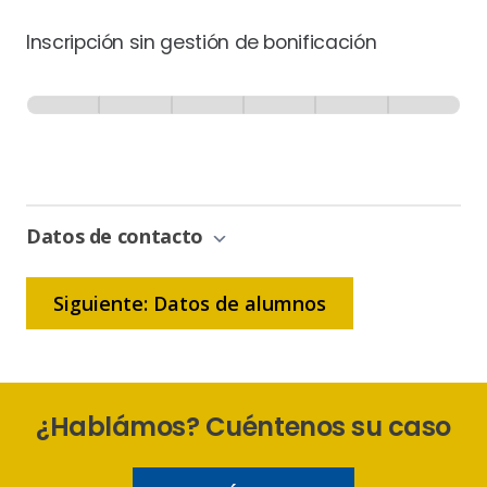
Inscripción sin gestión de bonificación
Inscripción
-
0% Completo
1 de 6
Sin
Gestión
de
Bonificación
Datos de contacto
Siguiente: Datos de alumnos
¿Hablámos? Cuéntenos su caso