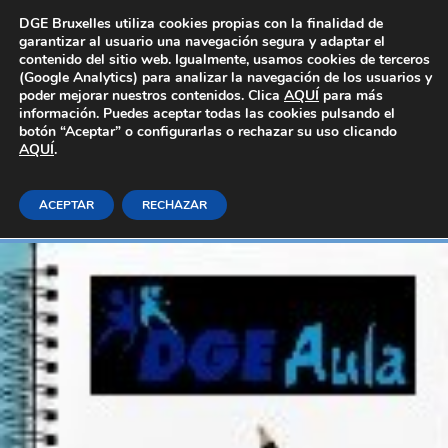
Área Privada
DGE Bruxelles utiliza cookies propias con la finalidad de
garantizar al usuario una navegación segura y adaptar el
contenido del sitio web. Igualmente, usamos cookies de terceros
(Google Analytics) para analizar la navegación de los usuarios y
poder mejorar nuestros contenidos. Clica
AQUÍ
para más
información. Puedes aceptar todas las cookies pulsando el
botón “Aceptar” o configurarlas o rechazar su uso clicando
AQUÍ
Sorbetes y helados
.
ACEPTAR
RECHAZAR
Inicio
E-learning_Generales
Hosteleria y turismo