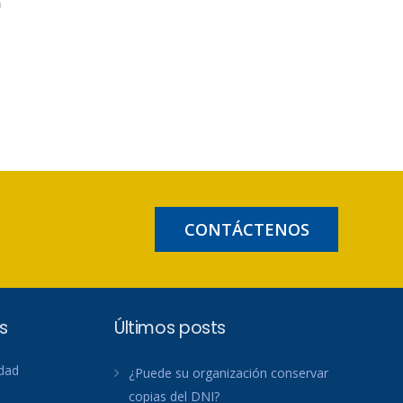
n
CONTÁCTENOS
s
Últimos posts
idad
¿Puede su organización conservar
copias del DNI?