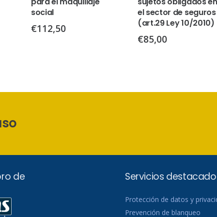
para el maquillaje
sujetos obligados e
social
el sector de seguros
(art.29 Ley 10/2010)
€
112,50
€
85,00
aso
ro de
Servicios destacado
Protección de datos y privac
Prevención de blanqueo