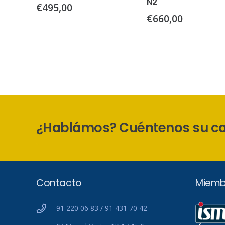
N2
€
495,00
€
660,00
¿Hablámos? Cuéntenos su c
Contacto
Miemb
91 220 06 83 / 91 431 70 42