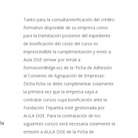
0% Completo
1 de 8
con
Gestión
de
Tanto para la consulta/verificación del crédito
Bonificación
formativo disponible de su empresa como
para la tramitación posterior del expediente
de bonificación del coste del curso es
imprescindible la cumplimentación y envío a
Aula DGE (enviar por email a
formacion@dge.es) de la 'Ficha de Adhesión
al Convenio de Agrupación de Empresas'.
Dicha ficha se debe cumplimentar solamente
la primera vez que la empresa vaya a
contratar cursos cuya bonificación ante la
Fundación Tripartita esté gestionada por
AULA DGE. Para la contratación de los
la
siguientes cursos será necesaria solamente la
emisión a AULA DGE de la Ficha de