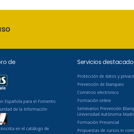
aso
ro de
Servicios destacado
Protección de datos y privac
Prevención de blanqueo
Comercio electronico
Formación online
ón Española para el Fomento
Seminarios Prevención Blanq
guridad de la Información
Universidad Autónoma Madri
Formación Presencial
inscrita en el catálogo de
Propuestas de cursos in co