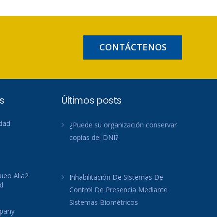
CONTÁCTENOS
s
Últimos posts
idad
¿Puede su organización conservar
copias del DNI?
ueo Alia2
Inhabilitación De Sistemas De
d
Control De Presencia Mediante
Sistemas Biométricos
mpany