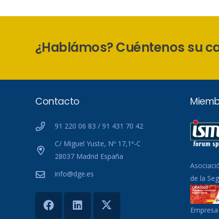
¿Hablámos? Cuéntenos su c
Contacto
Miemb
91 220 06 83 / 91 431 70 42
C/ Miguel Yuste, Nº 17,1ª-C
28037 Madrid España
Asociaci
info@dge.es
de la Se
Empresa 